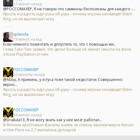
17 минут назад
@POCCOMAXEP, Я не говорю что саммоны бесполезны для каждого -...
Ярость и радость идут рука об руку – почему игроки ненавидят Elden
Ring, но не выключают игру
vplanida
19 минут назад
Если немного помечтать и допустить то, что с помощью ии...
Глава Take-Two заявил, что диски больше не имеют смысла на фоне
отказа PlayStation от них
POCCOMAXEP
22 минуты назад
@Abby, А прикинь, у эстуса тоже такой недостаток Совершенно
верно...
Ярость и радость идут рука об руку – почему игроки ненавидят Elden
Ring, но не выключают игру
POCCOMAXEP
36 минут назад
@Drakula13, Я не могу знать как у нее мозг работал...
В Японии арестовали фанатку аниме за отмену заказов мерча Naruto
и One Piece на 2,7 миллиона долларов