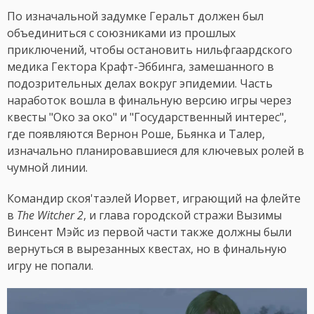
По изначальной задумке Геральт должен был
объединиться с союзниками из прошлых
приключений, чтобы остановить нильфгаардского
медика Гектора Крафт-Эббинга, замешанного в
подозрительных делах вокруг эпидемии. Часть
наработок вошла в финальную версию игры через
квесты "Око за око" и "Государственный интерес",
где появляются Вернон Роше, Бьянка и Талер,
изначально планировавшиеся для ключевых ролей в
чумной линии.
Командир скоя'таэлей Иорвет, играющий на флейте
в
The Witcher 2
, и глава городской стражи Вызимы
Винсент Мэйс из первой части также должны были
вернуться в вырезанных квестах, но в финальную
игру не попали.