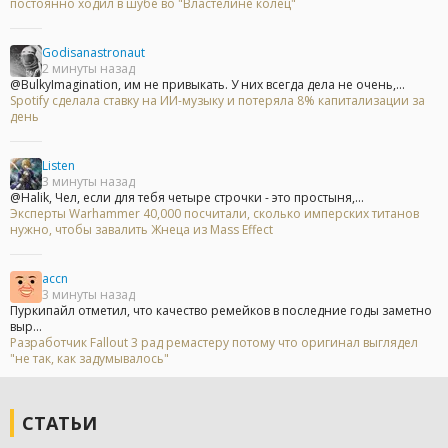
постоянно ходил в шубе во "Властелине колец"
Godisanastronaut
2 минуты назад
@BulkyImagination, им не привыкать. У них всегда дела не очень,...
Spotify сделала ставку на ИИ-музыку и потеряла 8% капитализации за
день
Listen
3 минуты назад
@Halik, Чел, если для тебя четыре строчки - это простыня,...
Эксперты Warhammer 40,000 посчитали, сколько имперских титанов
нужно, чтобы завалить Жнеца из Mass Effect
accn
3 минуты назад
Пуркипайл отметил, что качество ремейков в последние годы заметно
выр...
Разработчик Fallout 3 рад ремастеру потому что оригинал выглядел
"не так, как задумывалось"
СТАТЬИ