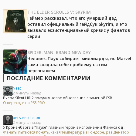
THE ELDER SCROLLS V: SKYRIM
Геймер рассказал, что его умерший дед
оставил официальный гайдбук Skyrim, и это
вызвало экзистенциальный кризис у фанатов
серии
SPIDER-MAN: BRAND NEW DAY
Человек-Паук собирает миллиарды, но Marvel
сама создала себе проблему с этим
персонажем
ПОСЛЕДНИЕ КОММЕНТАРИИ
Neat
2 минуты назад
Вчера Silent Hill 2 получил новое обновление с заменой FSR...
О переходе на PS5 PRO
persuresdiction
2 минуты назад
У Кроненберга в "Пауке" главный герой в исполнении Файнса од...
Фанаты пытаются понять, какая температура в Гондоре, раз Денетор