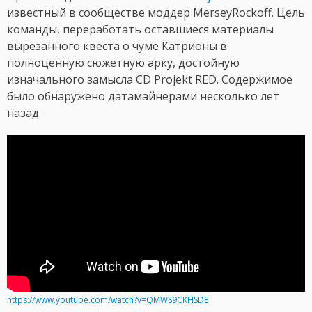
известный в сообществе моддер MerseyRockoff. Цель
команды, переработать оставшиеся материалы
вырезанного квеста о чуме Катрионы в
полноценную сюжетную арку, достойную
изначального замысла CD Projekt RED. Содержимое
было обнаружено датамайнерами несколько лет
назад.
https://www.youtube.com/watch?v=QMWS9CKHSDE