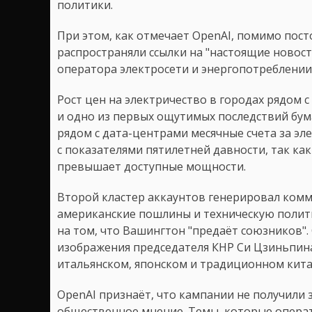
политики.
При этом, как отмечает OpenAI, помимо пост
распространяли ссылки на "настоящие ново
оператора электросети и энергопотреблении
Рост цен на электричество в городах рядом 
и одно из первых ощутимых последствий бу
рядом с дата-центрами месячные счета за э
с показателями пятилетней давности, так ка
превышает доступные мощности.
Второй кластер аккаунтов генерировал ком
американские пошлины и техническую полит
на том, что Вашингтон "предаёт союзников"
изображения председателя КНР Си Цзиньпина
итальянском, японском и традиционном кита
OpenAI признаёт, что кампании не получили 
общественное мнение. Темы, которые опера