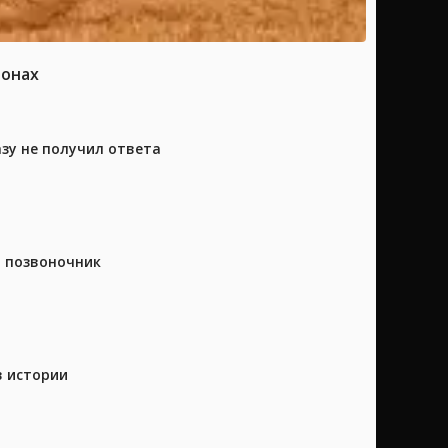
ионах
азу не получил ответа
а позвоночник
в истории