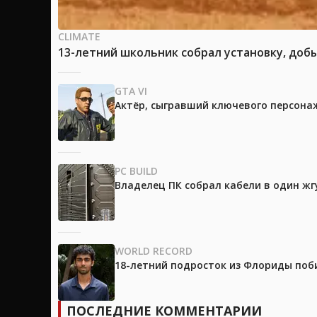
CLIMATE
13-летний школьник собрал установку, доб
GTA VI
Актёр, сыгравший ключевого персонажа
PC BUILD
Владелец ПК собрал кабели в один жг
WORLD RECORD
18-летний подросток из Флориды поб
ПОСЛЕДНИЕ КОММЕНТАРИИ