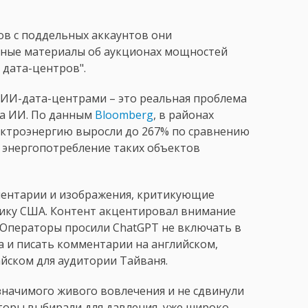
ов с поддельных аккаунтов они
стные материалы об аукционах мощностей
 дата-центров".
с ИИ-дата-центрами – это реальная проблема
ма ИИ. По данным
Bloomberg
, в районах
лектроэнергию выросли до 267% по сравнению
к энергопотребление таких объектов
ментарии и изображения, критикующие
ику США. Контент акцентировал внимание
. Операторы просили ChatGPT не включать в
 и писать комментарии на английском,
йском для аудитории Тайваня.
значимого живого вовлечения и не сдвинули
торы выбирали для давления, уже широко