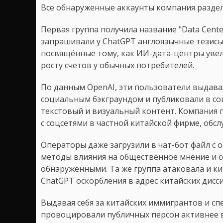
Все обнаруженные аккаунты компания раздел
Первая группа получила название "Data Cente
запрашивали у ChatGPT англоязычные тезисы 
посвящённые тому, как ИИ-дата-центры увел
росту счетов у обычных потребителей.
По данным OpenAI, эти пользователи выдава
социальным бэкграундом и публиковали в со
текстовый и визуальный контент. Компания п
с соцсетями в частной китайской фирме, обс
Операторы даже загрузили в чат-бот файл с 
методы влияния на общественное мнение и с
обнаруженными. Та же группа атаковала и к
ChatGPT оскорбления в адрес китайских дис
Выдавая себя за китайских иммигрантов и с
провоцировали публичных персон активнее 