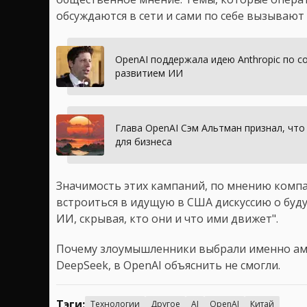
обсуждаются в сети и сами по себе вызывают
OpenAI поддержала идею Anthropic по с
развитием ИИ
Глава OpenAI Сэм Альтман признал, чт
для бизнеса
Значимость этих кампаний, по мнению компа
встроиться в идущую в США дискуссию о бу
ИИ, скрывая, кто они и что ими движет".
Почему злоумышленники выбрали именно амер
DeepSeek, в OpenAI объяснить не смогли.
Тэги:
Технологии
Другое
AI
OpenAI
Китай