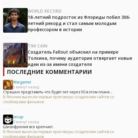
WORLD RECORD
18-летний подросток из Флориды побил 306-
летний рекорд и стал самым молодым
профессором в истории
TIM CAIN
Создатель Fallout объяснил на примере
Толкина, почему аудитория отвергает новые
идеи из-за имени создателя
ПОСЛЕДНИЕ КОММЕНТАРИИ
Wargamer
5 минут назад
Страшно представить что будет лет через 50 в этом плане...
В Японии вынесли первые приговоры создателям сайтов со
спойлерами фильмов
zecup
9 минут назад
Шизофрения все крепчает.
В Японии вынесли первые приговоры создателям сайтов со
спойлерами фильмов