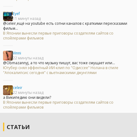
Eyef
11 минут назад
@celeir,ещё на youtube есть сотни каналов с краткими пересказами
фильм...
В Японии вынесли первые приговоры создателям сайтов со
спойлерами фильмов
Vinni
22 минуты назад
@Obmazannyj, а то что музыку пишут, вас тоже смущает или...
Ютубер снял эффектный ИИ-клип по "Одиссее" Нолана в стиле
"Апокалипсис сегодня" с вьетнамскими джунглями
celeir
22 минуты назад
а Википедию они видели?
В Японии вынесли первые приговоры создателям сайтов со
спойлерами фильмов
СТАТЬИ