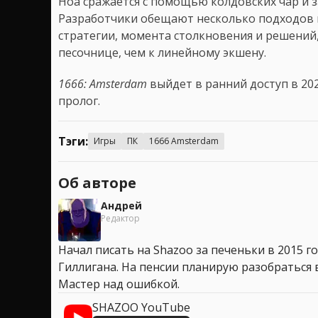
Ноа сражается с помощью колдовских чар и з
Разработчики обещают несколько подходов к
стратегии, момента столкновения и решений,
песочнице, чем к линейному экшену.
1666: Amsterdam
выйдет в ранний доступ в 202
пролог.
Тэги:
Игры
ПК
1666 Amsterdam
Об авторе
Андрей
Редактор
Начал писать на Shazoo за печеньки в 2015 го
Гиллигана. На пенсии планирую разобраться в
Мастер над ошибкой.
SHAZOO YouTube