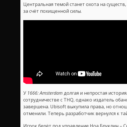
Центральная темой станет охота на сущест
за счёт похищенной силы.
У
1666: Amsterdam
долгая и непростая история
сотрудничестве с THQ, однако издатель обан
завершена. Ubisoft выкупила права, но отнош
отменили. Теперь разработчик вернулся к та
Игрок берёт под управление Ноа Бруклин –