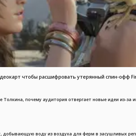
идеокарт чтобы расшифровать утерянный спин-офф Fina
ре Толкина, почему аудитория отвергает новые идеи из-за 
у, добывающую воду из воздуха для ферм в засушливых рег