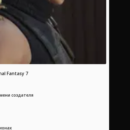
l Fantasy 7
имени создателя
ионах