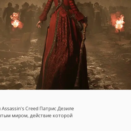
и Assassin's Creed Патрис Дезиле
рытым миром, действие которой