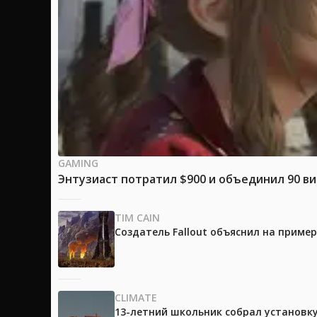
GAMING
Энтузиаст потратил $900 и объединил 90 в
TIM CAIN
Создатель Fallout объяснил на приме
CLIMATE
13-летний школьник собрал установк