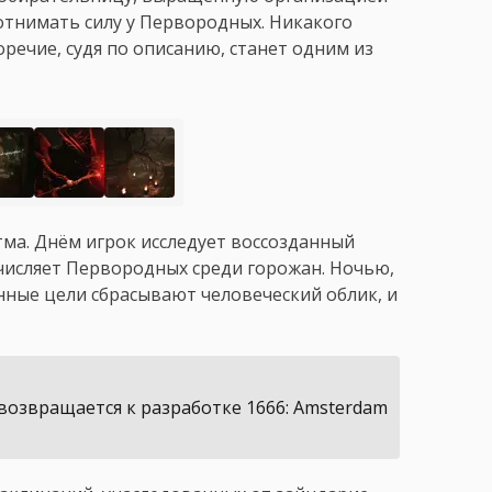
 отнимать силу у Первородных. Никакого
речие, судя по описанию, станет одним из
тма. Днём игрок исследует воссозданный
числяет Первородных среди горожан. Ночью,
анные цели сбрасывают человеческий облик, и
 возвращается к разработке 1666: Amsterdam