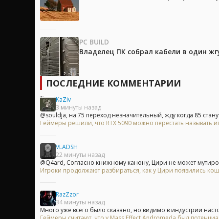
PC BUILD
Владелец ПК собрал кабели в один жг
ПОСЛЕДНИЕ КОММЕНТАРИИ
KaZiv
3 минуты назад
@souldja, на 75 переход незначительный, жду когда 85 станут
Геймеры решили, что RTX 5090 можно перестать называть и
VLADSH
22 минуты назад
@Q4ard, Согласно книжному канону, Цири не может мутирова
Игроки продолжают разбираться, как у Цири появились кошач
RazZzor
34 минуты назад
Много уже всего было сказано, но видимо в индустрии насто
Геймеры считают, что у Mass Effect Andromeda был потенци