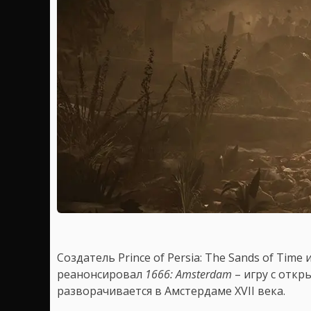
Создатель Prince of Persia: The Sands of Time 
реанонсировал
1666: Amsterdam
– игру с отк
разворачивается в Амстердаме XVII века.