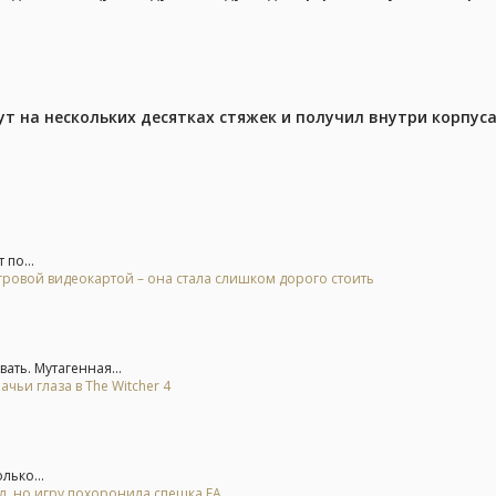
ут на нескольких десятках стяжек и получил внутри корпус
 по...
гровой видеокартой – она стала слишком дорого стоить
ть. Мутагенная...
ьи глаза в The Witcher 4
лько...
ал, но игру похоронила спешка EA