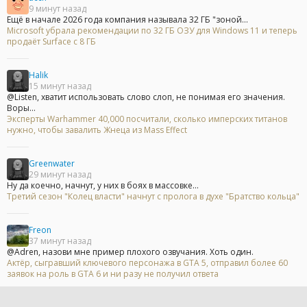
9 минут назад
Ещё в начале 2026 года компания называла 32 ГБ "зоной...
Microsoft убрала рекомендации по 32 ГБ ОЗУ для Windows 11 и теперь
продаёт Surface с 8 ГБ
Halik
15 минут назад
@Listen, хватит использовать слово слоп, не понимая его значения.
Воры...
Эксперты Warhammer 40,000 посчитали, сколько имперских титанов
нужно, чтобы завалить Жнеца из Mass Effect
Greenwater
29 минут назад
Ну да коечно, начнут, у них в боях в массовке...
Третий сезон "Колец власти" начнут с пролога в духе "Братство кольца"
Freon
37 минут назад
@Adren, назови мне пример плохого озвучания. Хоть один.
Актёр, сыгравший ключевого персонажа в GTA 5, отправил более 60
заявок на роль в GTA 6 и ни разу не получил ответа