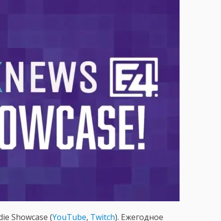
die Showcase (
YouTube
,
Twitch
). Ежегодное