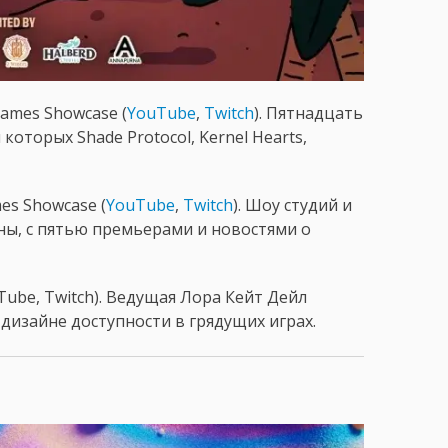
Games Showcase (
YouTube
,
Twitch
). Пятнадцать
оторых Shade Protocol, Kernel Hearts,
s Showcase (
YouTube
,
Twitch
). Шоу студий и
ы, с пятью премьерами и новостями о
Tube, Twitch). Ведущая Лора Кейт Дейл
дизайне доступности в грядущих играх.