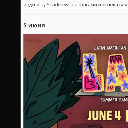
инди-шоу Shacknews с анонсами и эксклюзив
5 июня