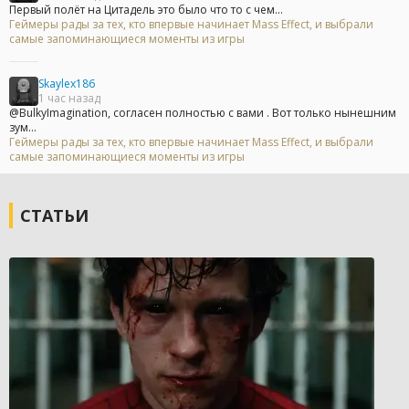
Первый полёт на Цитадель это было что то с чем...
Геймеры рады за тех, кто впервые начинает Mass Effect, и выбрали
самые запоминающиеся моменты из игры
Skaylex186
1 час назад
@BulkyImagination, согласен полностью с вами . Вот только нынешним
зум...
Геймеры рады за тех, кто впервые начинает Mass Effect, и выбрали
самые запоминающиеся моменты из игры
СТАТЬИ