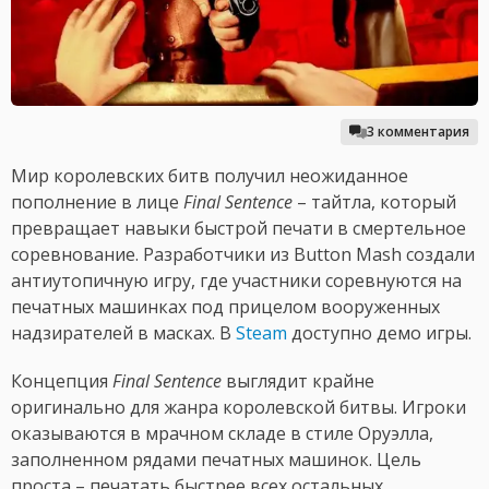
3 комментария
Мир королевских битв получил неожиданное
пополнение в лице
Final Sentence
– тайтла, который
превращает навыки быстрой печати в смертельное
соревнование. Разработчики из Button Mash создали
антиутопичную игру, где участники соревнуются на
печатных машинках под прицелом вооруженных
надзирателей в масках. В
Steam
доступно демо игры.
Концепция
Final Sentence
выглядит крайне
оригинально для жанра королевской битвы. Игроки
оказываются в мрачном складе в стиле Оруэлла,
заполненном рядами печатных машинок. Цель
проста – печатать быстрее всех остальных