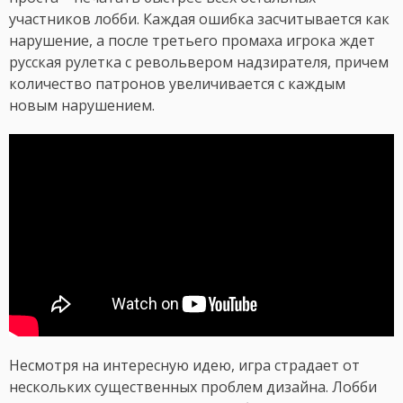
участников лобби. Каждая ошибка засчитывается как
нарушение, а после третьего промаха игрока ждет
русская рулетка с револьвером надзирателя, причем
количество патронов увеличивается с каждым
новым нарушением.
Несмотря на интересную идею, игра страдает от
нескольких существенных проблем дизайна. Лобби