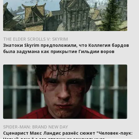
THE ELDER SCROLLS V: SKYRIM
Знатоки Skyrim предположили, что Коллегия бардов
была задумана как прикрытие Гильдии воров
SPIDER-MAN: BRAND NEW DAY
Сценарист Макс Ландис разнёс сюжет "Человек-паук: