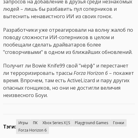
запросов на добавление в друзья среди незнакомых
людей – лишь бы разбавить пул соперников и
вытеснить ненавистного ИИ из своих гонок.
Разработчики уже отреагировали на волну жалоб по
поводу сложности ИИ-соперников в целом и
пообещали сделать драйватаров более
"сговорчивыми" в одном из ближайших обновлений.
Получит ли Bowie Knife99 свой "нёрф" и перестанет
ли терроризировать трассы
Forza Horizon 6
– покажет
время. Впрочем, там есть ActiveLizard и пару других
опасных гонщиков, но они не достигли величия
неизвесного Боуи.
Игры
ПК
Xbox Series X|S
Playground Games
Гонки
Тэги:
Forza Horizon 6