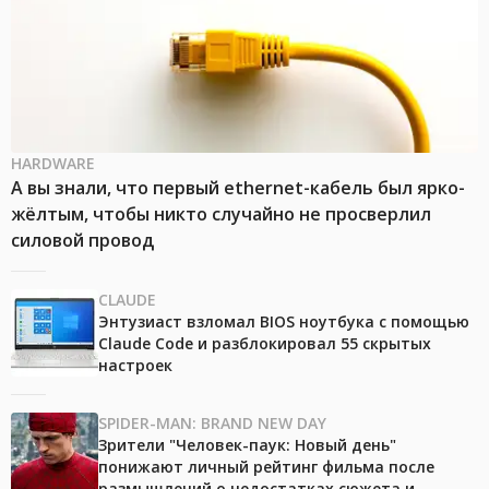
HARDWARE
А вы знали, что первый ethernet-кабель был ярко-
жёлтым, чтобы никто случайно не просверлил
силовой провод
CLAUDE
Энтузиаст взломал BIOS ноутбука с помощью
Claude Code и разблокировал 55 скрытых
настроек
SPIDER-MAN: BRAND NEW DAY
Зрители "Человек-паук: Новый день"
понижают личный рейтинг фильма после
размышлений о недостатках сюжета и