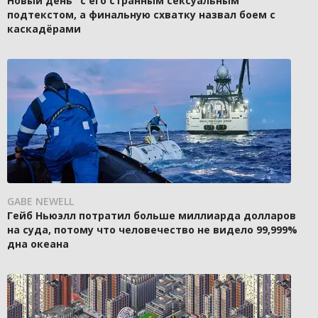
Новый день" с его странным сексуальным
подтекстом, а финальную схватку назвал боем с
каскадёрами
GABE NEWELL
Гейб Ньюэлл потратил больше миллиарда долларов
на суда, потому что человечество не видело 99,999%
дна океана