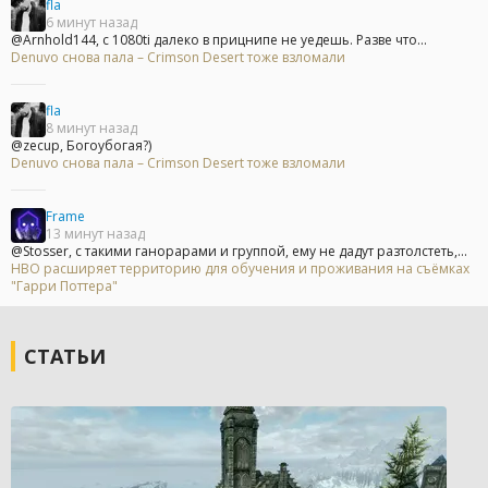
fla
6 минут назад
@Arnhold144, с 1080ti далеко в прицнипе не уедешь. Разве что...
Denuvo снова пала – Crimson Desert тоже взломали
fla
8 минут назад
@zecup, Богоубогая?)
Denuvo снова пала – Crimson Desert тоже взломали
Frame
13 минут назад
@Stosser, с такими ганорарами и группой, ему не дадут разтолстеть,...
HBO расширяет территорию для обучения и проживания на съёмках
"Гарри Поттера"
СТАТЬИ