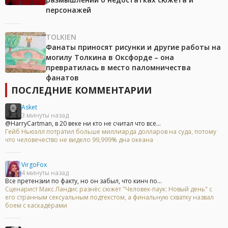
персонажей
TOLKIEN
Фанаты приносят рисунки и другие работы на
могилу Толкина в Оксфорде – она
превратилась в место паломничества
фанатов
ПОСЛЕДНИЕ КОММЕНТАРИИ
Asket
3 минуты назад
@HarryCartman, в 20 веке ни кто не считал что все...
Гейб Ньюэлл потратил больше миллиарда долларов на суда, потому
что человечество не видело 99,999% дна океана
VirgoFox
4 минуты назад
Все претензии по факту, но он забыл, что кинч по...
Сценарист Макс Ландис разнёс сюжет "Человек-паук: Новый день" с
его странным сексуальным подтекстом, а финальную схватку назвал
боем с каскадёрами