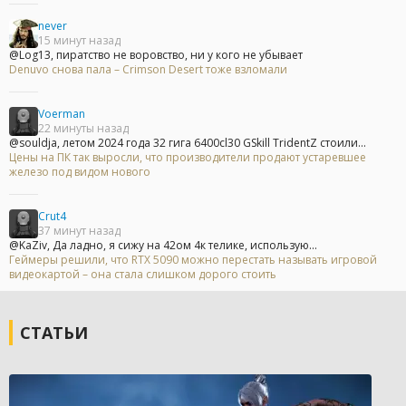
never
15 минут назад
@Log13, пиратство не воровство, ни у кого не убывает
Denuvo снова пала – Crimson Desert тоже взломали
Voerman
22 минуты назад
@souldja, летом 2024 года 32 гига 6400cl30 GSkill TridentZ стоили...
Цены на ПК так выросли, что производители продают устаревшее
железо под видом нового
Crut4
37 минут назад
@KaZiv, Да ладно, я сижу на 42ом 4к телике, использую...
Геймеры решили, что RTX 5090 можно перестать называть игровой
видеокартой – она стала слишком дорого стоить
СТАТЬИ