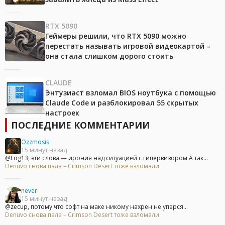
RTX 5090
Геймеры решили, что RTX 5090 можно
перестать называть игровой видеокартой –
она стала слишком дорого стоить
CLAUDE
Энтузиаст взломал BIOS ноутбука с помощью
Claude Code и разблокировал 55 скрытых
настроек
ПОСЛЕДНИЕ КОММЕНТАРИИ
Ozzmosis
15 минут назад
@Log13, эти слова — ирония над ситуацией с гипервизором.А так...
Denuvo снова пала – Crimson Desert тоже взломали
never
15 минут назад
@zecup, потому что софт на маке никому нахрен не уперся...
Denuvo снова пала – Crimson Desert тоже взломали