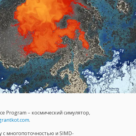
ce Program – космический симулятор,
grantkot.com
.
y с многопоточностью и SIMD-