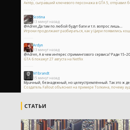
Актёр, сыгравший ключевого персонажа в GTA 5, отправил бо
Scotina
13 минут назад
@Adren,Да там по любой будут баги и т.п. вопрос лишь...
Игроки продолжают разбираться, как у Цири появились кошач
Ardyn
13 минут назад
@Adren, А в чем интерес стримингового сервиса? Ради 15–20
GTA 6 покажут 27 августа на Netflix
Vi1brandt
15 минут назад
Мрачный, безнадежный, но целеустремлённый. Так это ж дед с
Создатель Fallout объяснил на примере Толкина, почему ау
СТАТЬИ