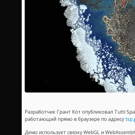
Разработчик Грант Кот опубликовал Tutti Spa
работающий прямо в браузере по адресу
tsp.
Демо использует связку WebGL и WebAssembl