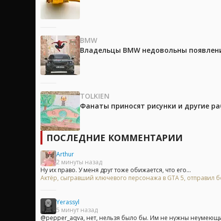
BMW
Владельцы BMW недовольны появление
TOLKIEN
Фанаты приносят рисунки и другие р
ПОСЛЕДНИЕ КОММЕНТАРИИ
Arthur
2 минуты назад
Ну их право. У меня друг тоже обижается, что его...
Актёр, сыгравший ключевого персонажа в GTA 5, отправил бо
Yerassyl
5 минут назад
@pepper_aqva, нет, нельзя было бы. Им не нужны неумеющие