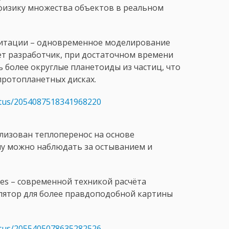
физику множества объектов в реальном
витации – одновременное моделирование
ет разработчик, при достаточном времени
 более округлые планетоиды из частиц, что
протопланетных дисках.
tatus/2054087518341968220
лизован теплоперенос на основе
му можно наблюдать за остыванием и
des – современной техникой расчёта
лятор для более правдоподобной картины
tatus/2055405078635282526