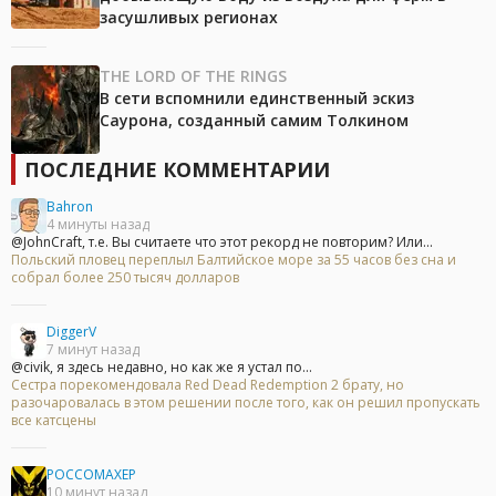
засушливых регионах
THE LORD OF THE RINGS
В сети вспомнили единственный эскиз
Саурона, созданный самим Толкином
ПОСЛЕДНИЕ КОММЕНТАРИИ
Bahron
4 минуты назад
@JohnCraft, т.е. Вы считаете что этот рекорд не повторим? Или...
Польский пловец переплыл Балтийское море за 55 часов без сна и
собрал более 250 тысяч долларов
DiggerV
7 минут назад
@civik, я здесь недавно, но как же я устал по...
Сестра порекомендовала Red Dead Redemption 2 брату, но
разочаровалась в этом решении после того, как он решил пропускать
все катсцены
POCCOMAXEP
10 минут назад