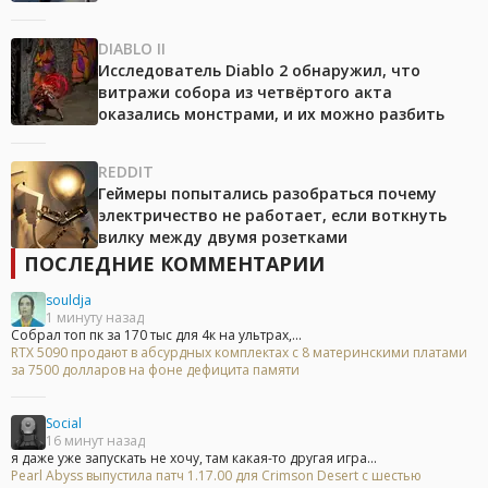
DIABLO II
Исследователь Diablo 2 обнаружил, что
витражи собора из четвёртого акта
оказались монстрами, и их можно разбить
REDDIT
Геймеры попытались разобраться почему
электричество не работает, если воткнуть
вилку между двумя розетками
ПОСЛЕДНИЕ КОММЕНТАРИИ
souldja
1 минуту назад
Собрал топ пк за 170 тыс для 4к на ультрах,...
RTX 5090 продают в абсурдных комплектах с 8 материнскими платами
за 7500 долларов на фоне дефицита памяти
Social
16 минут назад
я даже уже запускать не хочу, там какая-то другая игра...
Pearl Abyss выпустила патч 1.17.00 для Crimson Desert с шестью