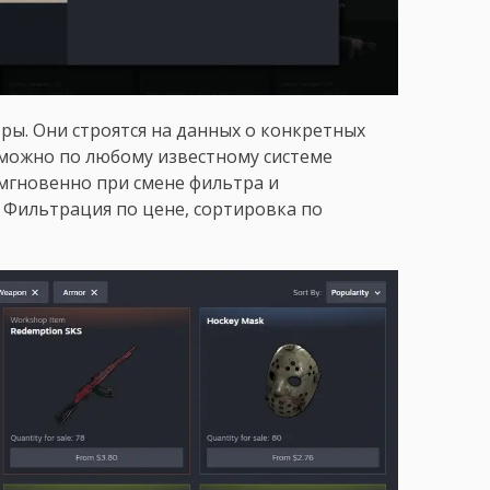
ы. Они строятся на данных о конкретных
 можно по любому известному системе
мгновенно при смене фильтра и
 Фильтрация по цене, сортировка по