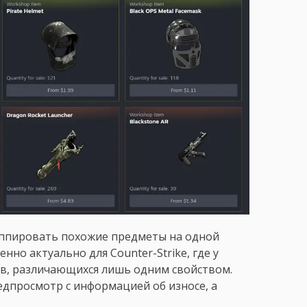
уппировать похожие предметы на одной
нно актуально для Counter-Strike, где у
в, различающихся лишь одним свойством.
едпросмотр с информацией об износе, а