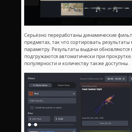
Серьёзно переработаны динамические фильтр
предметах, так что сортировать результаты
параметру. Результаты выдачи обновляются 
подгружаются автоматически при прокрутке.
популярности и количеству также доступны.