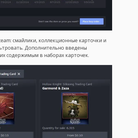
team: смайлики, коллекционные карточки и
ьтровать. Дополнительно введены
их содержимым в наборах карточек.