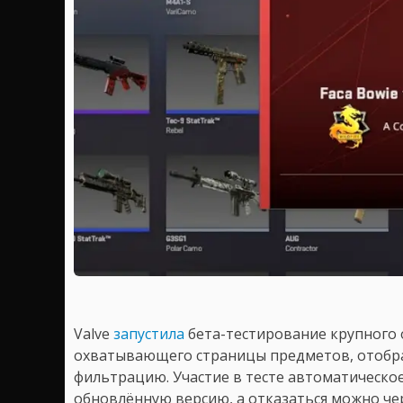
Valve
запустила
бета-тестирование крупного 
охватывающего страницы предметов, отобра
фильтрацию. Участие в тесте автоматическое
обновлённую версию, а отказаться можно чер