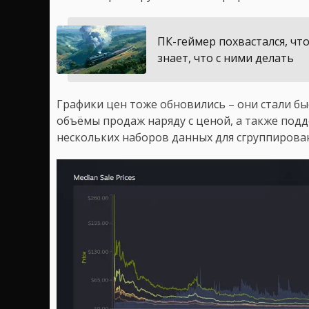
ПК-геймер похвастался, что
знает, что с ними делать
Графики цен тоже обновились – они стали бы
объёмы продаж наряду с ценой, а также по
нескольких наборов данных для сгруппирова