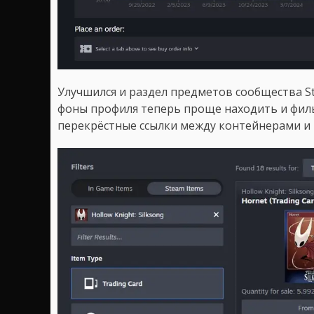
Улучшился и раздел предметов сообщества S
фоны профиля теперь проще находить и фил
перекрёстные ссылки между контейнерами и 