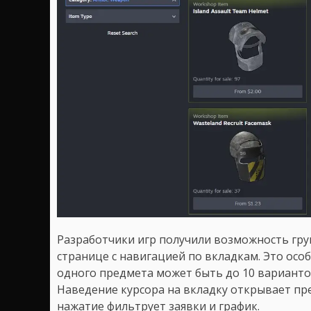
Разработчики игр получили возможность гр
странице с навигацией по вкладкам. Это особе
одного предмета может быть до 10 варианто
Наведение курсора на вкладку открывает пр
нажатие фильтрует заявки и график.