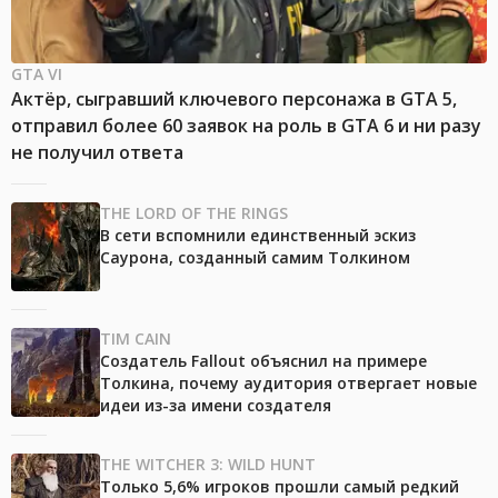
GTA VI
Актёр, сыгравший ключевого персонажа в GTA 5,
отправил более 60 заявок на роль в GTA 6 и ни разу
не получил ответа
THE LORD OF THE RINGS
В сети вспомнили единственный эскиз
Саурона, созданный самим Толкином
TIM CAIN
Создатель Fallout объяснил на примере
Толкина, почему аудитория отвергает новые
идеи из-за имени создателя
THE WITCHER 3: WILD HUNT
Только 5,6% игроков прошли самый редкий