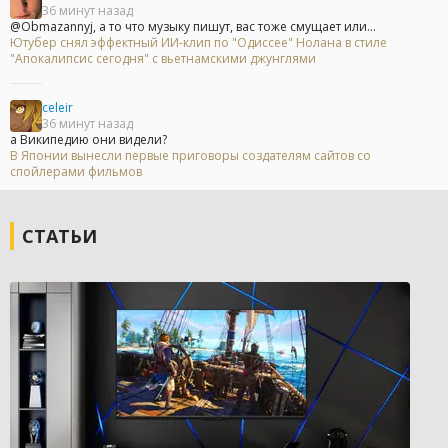
36 минут назад
@Obmazannyj, а то что музыку пишут, вас тоже смущает или...
Ютубер снял эффектный ИИ-клип по "Одиссее" Нолана в стиле
"Апокалипсис сегодня" с вьетнамскими джунглями
celeir
36 минут назад
а Википедию они видели?
В Японии вынесли первые приговоры создателям сайтов со
спойлерами фильмов
СТАТЬИ