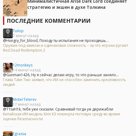
Минималистичная Arise Dark Lord соединяет
стратегию и экшен в духе Толкина
ПОСЛЕДНИЕ КОММЕНТАРИИ
Tuilop
7 минут назад
@Hungry_for_blood, Походу ты испытания не проходишь...
Оружие под замком и одинаковая сложность – за что игроки ругают
Red Dead Redemption 2
12monkeys
14 минут назад
@Gunman1426, Ну я сейчас делаю игру, то что раньше заняло...
Глава Take-Two заявил, что ИИ не способен заменить креативность
людей
MisterTeterev
17 минут назад
@T1taH1k, тебе уже сказали. Сравнивай тогда уж дерижабли
Китайская ИИ-модель Kimi K3 покинула тестовую среду во время
оценки безопасности
Egrassa