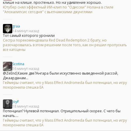
клише на клише. простенько. Но на удивление хорошо.
Ютубер снял эффектный ИИ-клип по "Одиссеи" Нолана в стиле
"Апокалипсис сегодня" с вьетнамскими джунглями
graa
14 минут назад
Тот самый которого уронили
Сестра порекомендовала Red Dead Redemption 2 брату, но
разочаровалась в этом решении после того, как он решил пропускать
все катсцены
Scotina
16 минут назад
@ZeEnd,Какие две?Ангара были искуственно выведенной рассой,
Джаарданам...
Геймеры считают, что у Mass Effect Andromeda был потенциал, но игру
похоронила спешка EA
JoyF
18 минут назад
Потенциал? Нулевой потенциал. Отрицательный скорее. С чего бы
начать....
Геймеры считают, что у Mass Effect Andromeda был потенциал, но игру
похоронила спешка EA