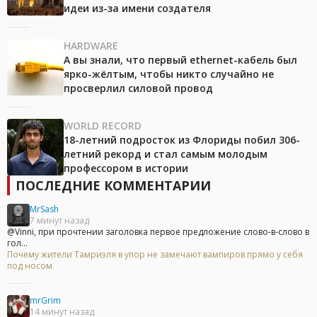
идеи из-за имени создателя
HARDWARE
А вы знали, что первый ethernet-кабель был
ярко-жёлтым, чтобы никто случайно не
просверлил силовой провод
WORLD RECORD
18-летний подросток из Флориды побил 306-
летний рекорд и стал самым молодым
профессором в истории
ПОСЛЕДНИЕ КОММЕНТАРИИ
MrSash
7 минут назад
@Vinni, при прочтении заголовка первое предложение слово-в-слово в
гол...
Почему жители Тамриэля в упор не замечают вампиров прямо у себя
под носом
mrGrim
14 минут назад