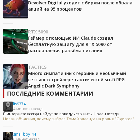
Devolver Digital уходит с биржи после обвала
акций на 95 процентов
RTX 5090
Геймер с помощью ИИ Claude создал
бесплатную защиту для RTX 5090 от
расплавления разъёма питания
TACTICS
Много симпатичных героинь и необычный
сеттинг в трейлере тактической sci-fi RPG
Angelic Dark Symphony
ПОСЛЕДНИЕ КОММЕНТАРИИ
lis9374
4 минуты назад
В интернете всегда найдут по поводу чего ныть. Нолан всегда...
Нолан объяснил, почему выбрал Тома Холланда на роль в "Одиссее"
smal_boy_44
6 минут назад