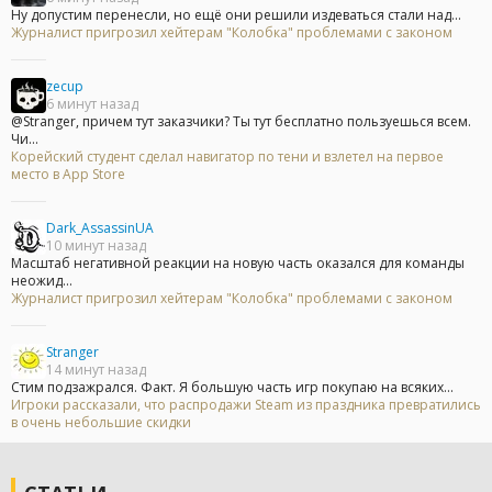
Ну допустим перенесли, но ещё они решили издеваться стали над...
Журналист пригрозил хейтерам "Колобка" проблемами с законом
zecup
6 минут назад
@Stranger, причем тут заказчики? Ты тут бесплатно пользуешься всем.
Чи...
Корейский студент сделал навигатор по тени и взлетел на первое
место в App Store
Dark_AssassinUA
10 минут назад
Масштаб негативной реакции на новую часть оказался для команды
неожид...
Журналист пригрозил хейтерам "Колобка" проблемами с законом
Stranger
14 минут назад
Стим подзажрался. Факт. Я большую часть игр покупаю на всяких...
Игроки рассказали, что распродажи Steam из праздника превратились
в очень небольшие скидки