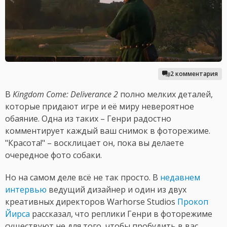
2 комментария
В
Kingdom Come: Deliverance 2
полно мелких деталей,
которые придают игре и её миру невероятное
обаяние. Одна из таких – Генри радостно
комментирует каждый ваш снимок в фоторежиме.
"Красота!" – восклицает он, пока вы делаете
очередное фото собаки.
Но на самом деле всё не так просто. В
недавнем
интервью
ведущий дизайнер и один из двух
креативных директоров Warhorse Studios
Прокоп
Йирса
рассказал, что реплики Генри в фоторежиме
существуют не для того, чтобы пробудить в вас