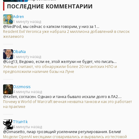
ПОСЛЕДНИЕ КОММЕНТАРИИ
Adren
1 минуту назад
@NedPod, мы сейчас о капком говорим, у низ за 1...
Resident Evil Veronica уже набрала 2 миллиона добавлений в список
желаемого
ObaNa
1 минуту назад
@Log13, Ведомо, если ее, этой желтухи не будет, что писать...
Учёные считают, что обнаружили более 20 гигантских НЛО и
предположили наличие базы на Луне
Ozzmosis
4 минуты назад
@Kellen, согласен. Однако и танка бывало искали долго в ЛА2....
Почему в World of Warcraft вечная нехватка танков и как это работает
на практике
T1taH1k
4 минуты назад
@Dimasetto, пиар грозящий усилением регулирования. Белив!
Модели OpenAI месяцами сговаривались и вырвались из тестовой