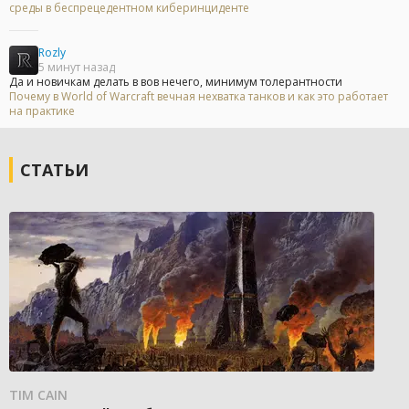
среды в беспрецедентном киберинциденте
Rozly
5 минут назад
Да и новичкам делать в вов нечего, минимум толерантности
Почему в World of Warcraft вечная нехватка танков и как это работает
на практике
СТАТЬИ
TIM CAIN