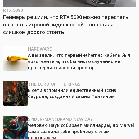
RTX 5090
Геймеры решили, что RTX 5090 можно перестать
называть игровой видеокартой – она стала
слишком дорого стоить
HARDWARE
А вы знали, что первый ethernet-кабель был
ярко-жёлтым, чтобы никто случайно не
просверлил силовой провод
THE LORD OF THE RINGS
В сети вспомнили единственный эскиз
Саурона, созданный самим Толкином
SPIDER-MAN: BRAND NEW DAY
Человек-Паук собирает миллиарды, но Marvel
сама создала себе проблему с этим
персонажем