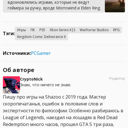
вдохновлялись играми, которые не ведут
геймера за ручку, вроде Morrowind и Elden Ring
Игры
ПК
PS5
Xbox Series X|S
Warhorse Studios
RPG
Тэги:
Kingdom Come: Deliverance II
Источники:
PCGamer
Об авторе
Редактор
CryptoNick
Знаю, что ничего не знаю
Пишу про игры на Shazoo с 2019 года. Мастер
скоропечатанья, ошибок в половине слов и
экспертности по философии. Особенно разбираюсь в
League of Legends, наездил на лошадях в Red Dead
Redemption много часов, прошел GTA 5 три раза,