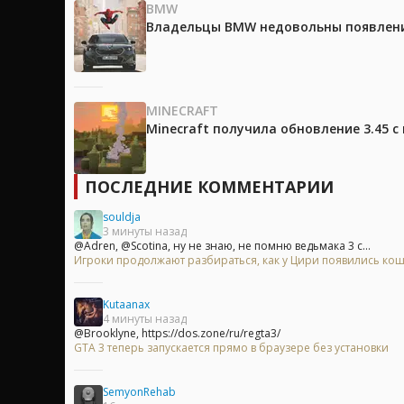
BMW
Владельцы BMW недовольны появление
MINECRAFT
Minecraft получила обновление 3.45 
ПОСЛЕДНИЕ КОММЕНТАРИИ
souldja
3 минуты назад
@Adren, @Scotina, ну не знаю, не помню ведьмака 3 с...
Игроки продолжают разбираться, как у Цири появились кошач
Kutaanax
4 минуты назад
@Brooklyne, https://dos.zone/ru/regta3/
GTA 3 теперь запускается прямо в браузере без установки
SemyonRehab