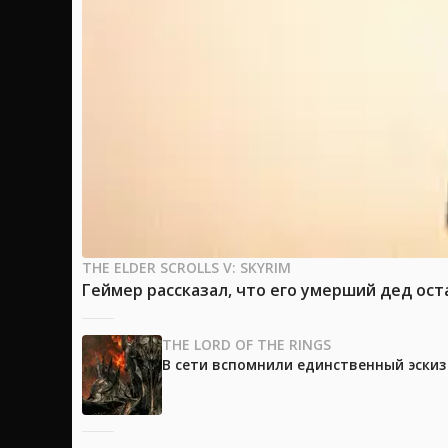
THE ELDER SCROLLS V: SKYRIM
Геймер рассказал, что его умерший дед ост
THE LORD OF THE RINGS
В сети вспомнили единственный эски