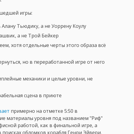
ышедшей игры:
 Алану Тьюдику, а не Уоррену Коулу
ашвик, а не Трой Бейкер
ем, хотя отдельные черты этого образа всё
рнуться, но в переработанной игре от него
плейные механики и целые уровни, не
рабельная сцена в приюте
вает
примерно на отметке 5:50 в
ие материалы уровня под названием "Риф"
офисной работой, как в финальной игре, а
в поисках обломков корабля Генри Эйвери.