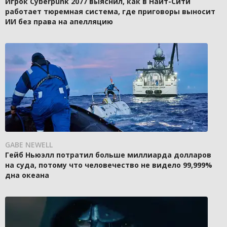
Игрок Cyberpunk 2077 выяснил, как в Найт-Сити
работает тюремная система, где приговоры выносит
ИИ без права на апелляцию
GABE NEWELL
Гейб Ньюэлл потратил больше миллиарда долларов
на суда, потому что человечество не видело 99,999%
дна океана