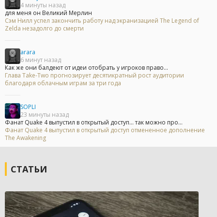
4 минуты назад
для меня он Великий Мерлин
Сэм Нилл успел закончить работу над экранизацией The Legend of
Zelda незадолго до смерти
arara
6 минут назад
Как же они балдеют от идеи отобрать у игроков право...
Глава Take-Two прогнозирует десятикратный рост аудитории
благодаря облачным играм за три года
SOPLI
23 минуты назад
Фанат Quake 4 выпустил в открытый доступ... так можно про...
Фанат Quake 4 выпустил в открытый доступ отмененное дополнение
The Awakening
СТАТЬИ