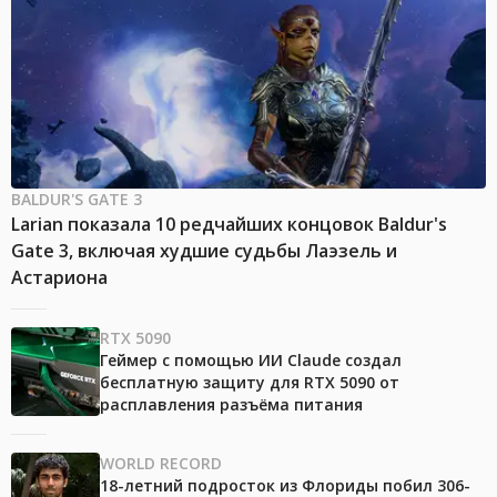
BALDUR'S GATE 3
Larian показала 10 редчайших концовок Baldur's
Gate 3, включая худшие судьбы Лаэзель и
Астариона
RTX 5090
Геймер с помощью ИИ Claude создал
бесплатную защиту для RTX 5090 от
расплавления разъёма питания
WORLD RECORD
18-летний подросток из Флориды побил 306-