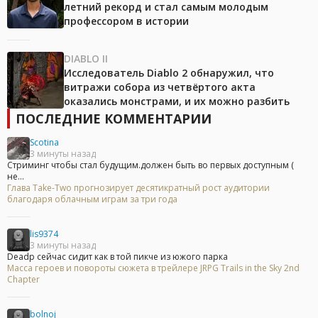
летний рекорд и стал самым молодым
профессором в истории
DIABLO II
Исследователь Diablo 2 обнаружил, что
витражи собора из четвёртого акта
оказались монстрами, и их можно разбить
ПОСЛЕДНИЕ КОММЕНТАРИИ
Scotina
3 минуты назад
Стриминг чтобы стал будущим.должен быть во первых доступным (
не...
Глава Take-Two прогнозирует десятикратный рост аудитории
благодаря облачным играм за три года
lis9374
3 минуты назад
Deadp сейчас сидит как в той пикче из южого парка
Масса героев и повороты сюжета в трейлере JRPG Trails in the Sky 2nd
Chapter
bolnoj