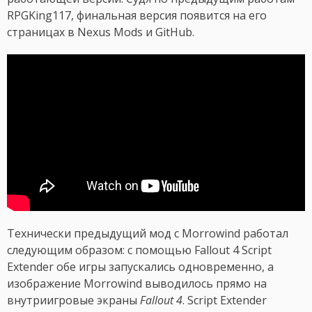
RPGKing117, финальная версия появится на его
страницах в Nexus Mods и GitHub.
Технически предыдущий мод с Morrowind работал
следующим образом: с помощью Fallout 4 Script
Extender обе игры запускались одновременно, а
изображение Morrowind выводилось прямо на
внутриигровые экраны
Fallout 4
. Script Extender