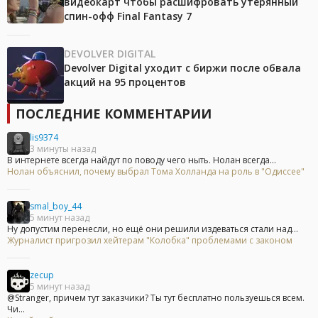
видеокарт чтобы расшифровать утерянный
спин-офф Final Fantasy 7
DEVOLVER DIGITAL
Devolver Digital уходит с биржи после обвала
акций на 95 процентов
ПОСЛЕДНИЕ КОММЕНТАРИИ
lis9374
3 минуты назад
В интернете всегда найдут по поводу чего ныть. Нолан всегда...
Нолан объяснил, почему выбрал Тома Холланда на роль в "Одиссее"
smal_boy_44
5 минут назад
Ну допустим перенесли, но ещё они решили издеваться стали над...
Журналист пригрозил хейтерам "Колобка" проблемами с законом
zecup
5 минут назад
@Stranger, причем тут заказчики? Ты тут бесплатно пользуешься всем.
Чи...