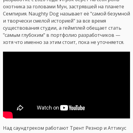
охотника за головами Мун, застрявшей на планете
Семпирия. Naughty Dog называет её "самой безумной
и творчески смелой историей" за все время
существования студии, а геймплей обещает стать
"самым глубоким" в портфолио разработчиков —
хотя что именно за этим стоит, пока не уточняется.
Над саундтреком работают Трент Резнор и Аттикус