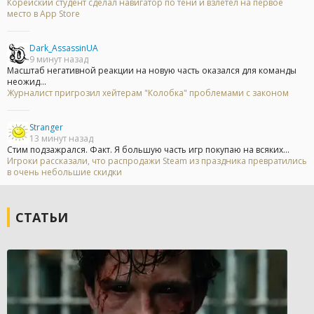
Корейский студент сделал навигатор по тени и взлетел на первое
место в App Store
Dark_AssassinUA
9 минут назад
Масштаб негативной реакции на новую часть оказался для команды
неожид...
Журналист пригрозил хейтерам "Колобка" проблемами с законом
Stranger
13 минут назад
Стим подзажрался. Факт. Я большую часть игр покупаю на всяких...
Игроки рассказали, что распродажи Steam из праздника превратились
в очень небольшие скидки
СТАТЬИ