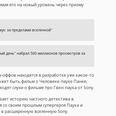
имая его на новый уровень через призму
аук: за пределами вселенной"
вый день" набрал 500 миллионов просмотров за
н-оффов находятся в разработке уже какое-то
жет быть фильм о Человеке-пауке Панке,
одят слухи о фильме про Гвен-паука от Sony.
вает историю частного детектива в
я со своим прошлым супергероя Паука и
т в расширенную вселенную Sony.