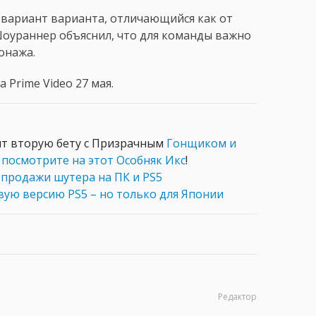
о вариант варианта, отличающийся как от
Шоураннер объяснил, что для команды важно
онажа.
 Prime Video 27 мая.
чит вторую бету с Призрачным
Гонщиком и
посмотрите на этот Особняк Икс
!
 продажи шутера на ПК и PS5
ую версию PS5 – но только для Японии
Редактор