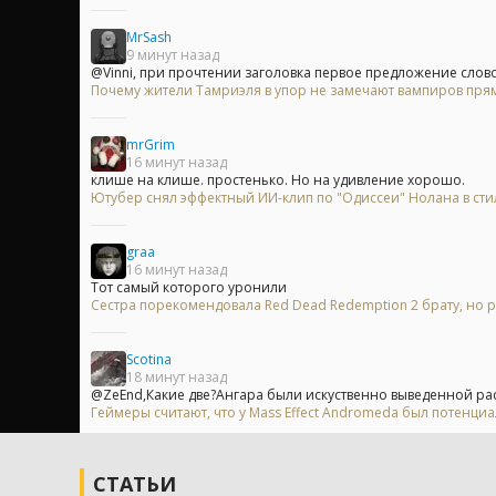
MrSash
9 минут назад
@Vinni, при прочтении заголовка первое предложение слово-в
Почему жители Тамриэля в упор не замечают вампиров прям
mrGrim
16 минут назад
клише на клише. простенько. Но на удивление хорошо.
Ютубер снял эффектный ИИ-клип по "Одиссеи" Нолана в сти
graa
16 минут назад
Тот самый которого уронили
Сестра порекомендовала Red Dead Redemption 2 брату, но р
Scotina
18 минут назад
@ZeEnd,Какие две?Ангара были искуственно выведенной рас
Геймеры считают, что у Mass Effect Andromeda был потенци
СТАТЬИ