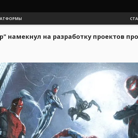
АТФОРМЫ
СТ
р" намекнул на разработку проектов про