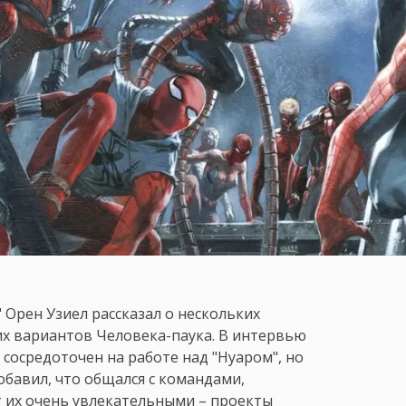
 Орен Узиел рассказал о нескольких
их вариантов Человека-паука. В интервью
 сосредоточен на работе над "Нуаром", но
добавил, что общался с командами,
 их очень увлекательными – проекты