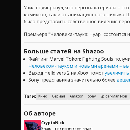
Узил подчеркнул, что персонаж сериала – эт
комиксов, так и от анимационного фильма. 
было представить собственное видение перс
Премьера "Человека-паука: Нуар" состоится на
Больше статей на Shazoo
Файтинг Marvel Tokon: Fighting Souls полу
Человеком-пауком и новыми аренами – вы 
Выход Helldivers 2 на Xbox помог
увеличить
Sony представила значительно более
дешев
Тэги:
Кино
Сериал
Amazon
Sony
Spider-Man Noir
Об авторе
CryptoNick
Знаю, что ничего не знаю