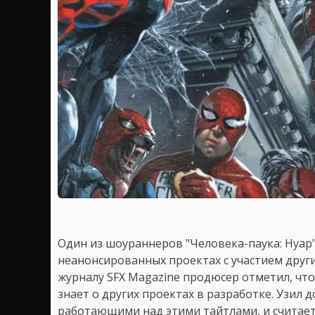
Один из шоураннеров "Человека-паука: Нуар"
неанонсированных проектах с участием друг
журналу SFX Magazine продюсер отметил, что
знает о других проектах в разработке. Узил 
работающими над этими тайтлами, и считает