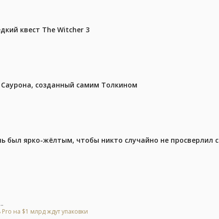
дкий квест The Witcher 3
з Саурона, созданный самим Толкином
ель был ярко-жёлтым, чтобы никто случайно не просверлил 
..
 Pro на $1 млрд ждут упаковки