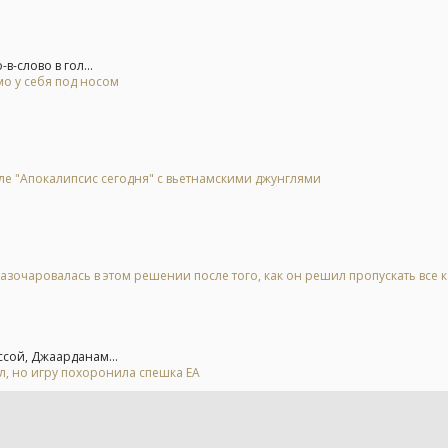
-слово в гол...
о у себя под носом
ле "Апокалипсис сегодня" с вьетнамскими джунглями
азочаровалась в этом решении после того, как он решил пропускать все 
сой, Джаарданам...
ал, но игру похоронила спешка EA