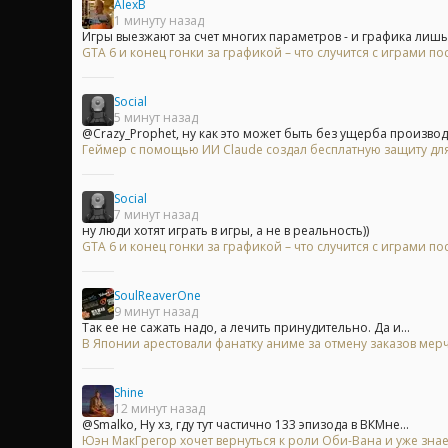
AlexB
1 минуту назад
Игры выезжают за счет многих параметров - и графика лишь.
GTA 6 и конец гонки за графикой – что случится с играми п
Social
5 минут назад
@Crazy_Prophet, ну как это может быть без ущерба производ
Геймер с помощью ИИ Claude создал бесплатную защиту для
Social
7 минут назад
ну люди хотят играть в игры, а не в реальность))
GTA 6 и конец гонки за графикой – что случится с играми п
SoulReaverOne
9 минут назад
Так ее не сажать надо, а лечить принудительно. Да и...
В Японии арестовали фанатку аниме за отмену заказов мерч
Shine
12 минут назад
@Smalko, Ну хз, гду тут частично 133 эпизода в ВКМне...
Юэн МакГрегор хочет вернуться к роли Оби-Вана и уже знае