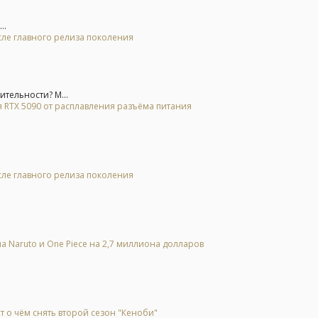
..
осле главного релиза поколения
ительности? М...
 RTX 5090 от расплавления разъёма питания
осле главного релиза поколения
а Naruto и One Piece на 2,7 миллиона долларов
т о чём снять второй сезон "Кеноби"