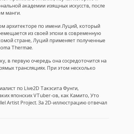
нальной академии изящных искусств, после
ем манги.
ом архитекторе по имени Луций, который
ремещается из своей эпохи в современную
омой стране, Луций применяет полученные
Roma Thermae.
ку, в первую очередь она сосредоточится на
прямых трансляциях. При этом несколько
алист по Live2D Такэсита Фунги,
ких японских VTuber-ов, как Камито, Уто
lel Artist Project. За 2D-иллюстрацию отвечал