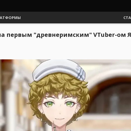
АТФОРМЫ
СТ
ла первым "древнеримским" VTuber-ом 