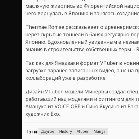
масляную живопись во Флорентийской нацио
чего вернулась в Японию и занялась создани
Thermae Romae рассказывает о древнеримск
через скрытые тоннели в банях регулярно пе
Японию. Вдохновлённый увиденным в незнак
знания в строительстве собственных терм – 
Так как для Ямадзаки формат VTuber в новин
загрузке заранее записанных видео, а не на 
коллабораций уже в разработке.
Дизайн VTuber-модели Минервы создал специ
работавший над моделями и риггингом для та
Амацука из VOICE-ORE и Сино Якусино из Paral
художник Ёхо.
Тэги:
Другое
History
Vtuber
Manga