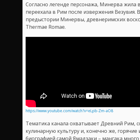
Согласно легенде персонажа, Минерва жила в
переехала в Рим после извержения Везувия. 
предыстории Минервы, древнеримских восков
Thermae Romae.
https://www.youtube.com/watch?v=eLpb-Zm-aO8
Тематика канала охватывает Древний Рим, 
кулинарную культуру и, конечно же, горячие и
биографией самой Ямадзаки – мангака много 