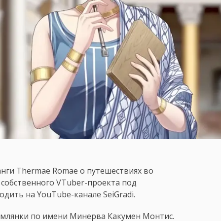
нги Thermae Romae о путешествиях во
е собственного VTuber-проекта под
одить на YouTube-канале SeiGradi.
имлянки по имени Минерва Какумен Монтис.