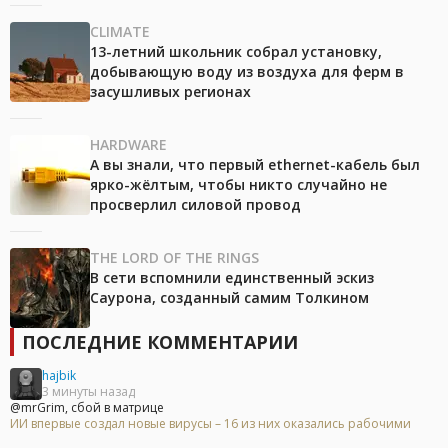
CLIMATE
13-летний школьник собрал установку,
добывающую воду из воздуха для ферм в
засушливых регионах
HARDWARE
А вы знали, что первый ethernet-кабель был
ярко-жёлтым, чтобы никто случайно не
просверлил силовой провод
THE LORD OF THE RINGS
В сети вспомнили единственный эскиз
Саурона, созданный самим Толкином
ПОСЛЕДНИЕ КОММЕНТАРИИ
hajbik
3 минуты назад
@mrGrim, сбой в матрице
ИИ впервые создал новые вирусы – 16 из них оказались рабочими