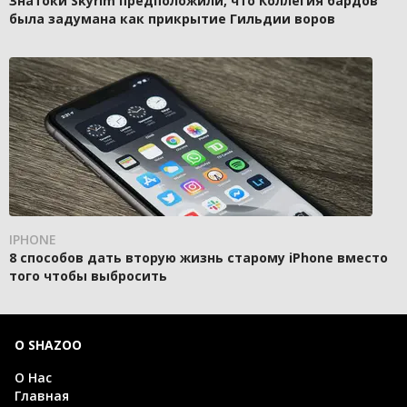
Знатоки Skyrim предположили, что Коллегия бардов
была задумана как прикрытие Гильдии воров
IPHONE
8 способов дать вторую жизнь старому iPhone вместо
того чтобы выбросить
О SHAZOO
О Нас
Главная