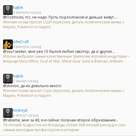
hajbik
4 минуты назад
@Ozzmosis, тсс, не надо. Пусть под колпаком и дальше живут....
Япония снова просит США перестать делать политические мемы с
Марио, Pokemon и Наруто
JohnCraft
4 минуты назад
@sou1seeker, мне уже 15 былоя любил свкотор, да и другие...
Игроки выбрали самые качественные трилогии игровой индустрии –
впереди Mass Effect, God of War, Metal Gear Solid и Batman: Arkham
hajbik
5 минут назад
@donion, да их довольно много
Япония снова просит США перестать делать политические мемы с
Марио, Pokemon и Наруто
Andrey8
6 минут назад
@rabeme, мне за 40, я и сейчас получаю второе образование...
18-летний подросток из Флориды побил 306-летний рекорд и стал
самым молодым профессором в истории