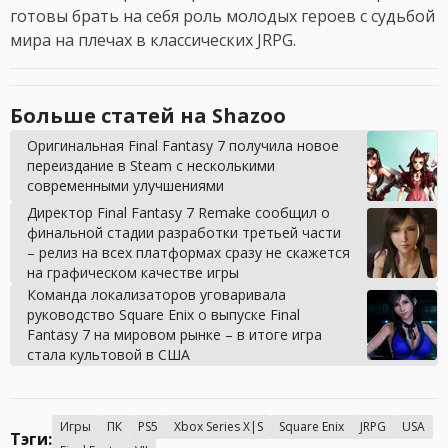
готовы брать на себя роль молодых героев с судьбой
мира на плечах в классических JRPG.
Больше статей на Shazoo
Оригинальная Final Fantasy 7 получила новое
переиздание в Steam с несколькими
современными улучшениями
Директор Final Fantasy 7 Remake сообщил о
финальной стадии разработки третьей части
– релиз на всех платформах сразу не скажется
на графическом качестве игры
Команда локализаторов уговаривала
руководство Square Enix о выпуске Final
Fantasy 7 на мировом рынке – в итоге игра
стала культовой в США
Игры
ПК
PS5
Xbox Series X|S
Square Enix
JRPG
USA
Тэги: