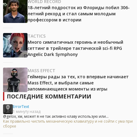
WORLD RECORD
18-летний подросток из Флориды побил 306-
летний рекорд и стал самым молодым
профессором в истории
TACTICS
Много симпатичных героинь и необычный
сеттинг в трейлере тактической sci-fi RPG
Angelic Dark Symphony
MASS EFFECT
Геймеры рады за тех, кто впервые начинает
Mass Effect, и выбрали самые
запоминающиеся моменты из игры
ПОСЛЕДНИЕ КОММЕНТАРИИ
ErrorText
1 минуту назад
@gelox, хм, может я не так активно клаву использую или...
Как правильно чистить механическую клавиатуру и не сойти с ума при
сборке