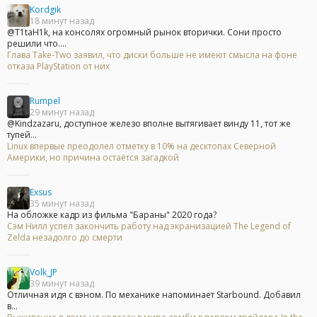
Kordgik
18 минут назад
@T1taH1k, на консолях огромный рынок вторички. Сони просто
решили что....
Глава Take-Two заявил, что диски больше не имеют смысла на фоне
отказа PlayStation от них
Rumpel
29 минут назад
@Kindzazaru, доступное железо вполне вытягивает винду 11, тот же
тупей...
Linux впервые преодолел отметку в 10% на десктопах Северной
Америки, но причина остаётся загадкой
Exsus
35 минут назад
На обложке кадр из фильма "Бараны" 2020 года?
Сэм Нилл успел закончить работу над экранизацией The Legend of
Zelda незадолго до смерти
Volk_JP
39 минут назад
Отличная идя с вэном. По механике напоминает Starbound. Добавил
в...