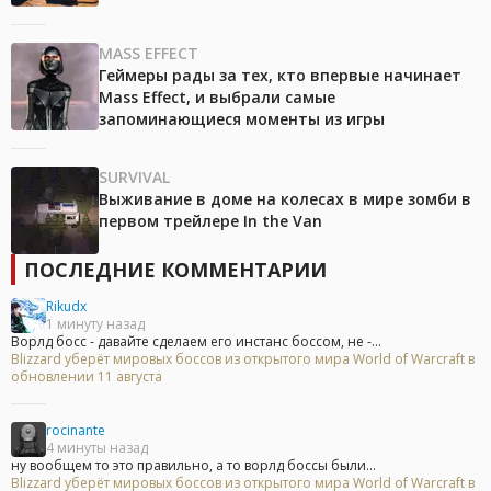
MASS EFFECT
Геймеры рады за тех, кто впервые начинает
Mass Effect, и выбрали самые
запоминающиеся моменты из игры
SURVIVAL
Выживание в доме на колесах в мире зомби в
первом трейлере In the Van
ПОСЛЕДНИЕ КОММЕНТАРИИ
Rikudx
1 минуту назад
Ворлд босс - давайте сделаем его инстанс боссом, не -...
Blizzard уберёт мировых боссов из открытого мира World of Warcraft в
обновлении 11 августа
rocinante
4 минуты назад
ну вообщем то это правильно, а то ворлд боссы были...
Blizzard уберёт мировых боссов из открытого мира World of Warcraft в