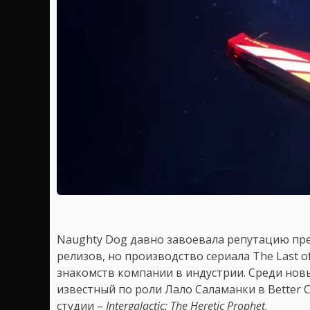
Naughty Dog давно завоевала репутацию пре
релизов, но производство сериала The Last 
знакомств компании в индустрии. Среди нов
известный по роли Лало Саламанки в Better C
студии –
Intergalactic: The Heretic Prophet
.