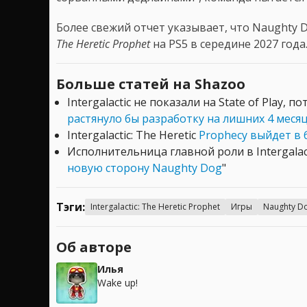
Более свежий отчет указывает, что Naughty 
The Heretic Prophet
на PS5 в середине 2027 года
Больше статей на Shazoo
Intergalactic не показали на State of Play, п
растянуло бы разработку на лишних 4 меся
Intergalactic: The Heretic
Prophecy выйдет в
Исполнительница главной роли в Intergalac
новую сторону Naughty Dog
"
Тэги:
Intergalactic: The Heretic Prophet
Игры
Naughty D
Об авторе
Илья
Wake up!