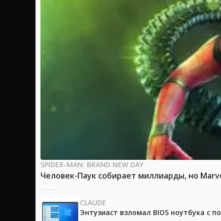
SPIDER-MAN: BRAND NEW DAY
Человек-Паук собирает миллиарды, но Marv
CLAUDE
Энтузиаст взломал BIOS ноутбука с п