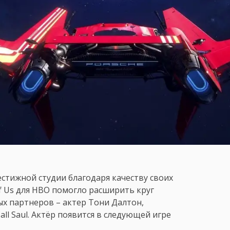
стижной студии благодаря качеству своих
of Us для HBO помогло расширить круг
ых партнеров – актер Тони Далтон,
all Saul. Актёр появится в следующей игре