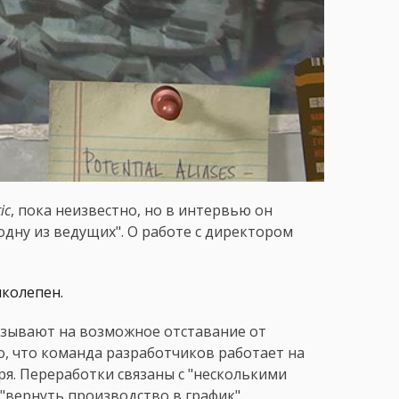
ic
, пока неизвестно, но в интервью он
одну из ведущих". О работе с директором
иколепен.
азывают на возможное отставание от
о, что команда разработчиков работает на
я. Переработки связаны с "несколькими
"вернуть производство в график".