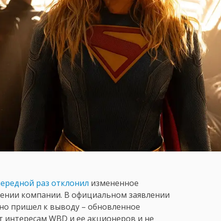
чередной раз отклонил
измененное
тении компании. В официальном заявлении
сно пришел к выводу – обновленное
т интересам WBD и ее акционеров и не