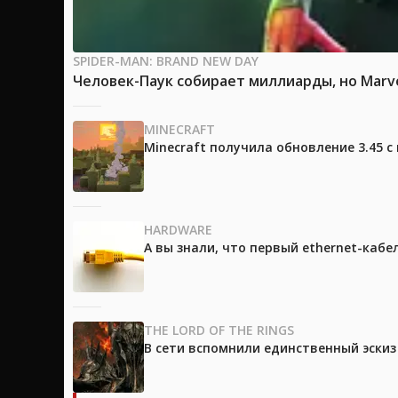
SPIDER-MAN: BRAND NEW DAY
Человек-Паук собирает миллиарды, но Marv
MINECRAFT
Minecraft получила обновление 3.45 
HARDWARE
А вы знали, что первый ethernet-каб
THE LORD OF THE RINGS
В сети вспомнили единственный эски