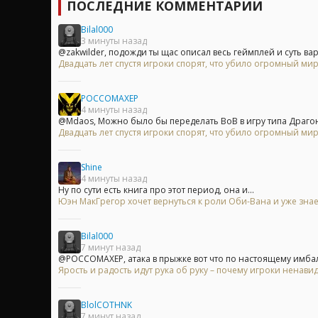
ПОСЛЕДНИЕ КОММЕНТАРИИ
Bilal000
3 минуты назад
@zakwilder, подожди ты щас описал весь геймплей и суть вар
Двадцать лет спустя игроки спорят, что убило огромный мир
POCCOMAXEP
4 минуты назад
@Mdaos, Можно было бы переделать ВоВ в игру типа Драгон.
Двадцать лет спустя игроки спорят, что убило огромный мир
Shine
4 минуты назад
Ну по сути есть книга про этот период, она и...
Юэн МакГрегор хочет вернуться к роли Оби-Вана и уже знае
Bilal000
7 минут назад
@POCCOMAXEP, атака в прыжке вот что по настоящему имбал
Ярость и радость идут рука об руку – почему игроки ненавид
BlolCOTHNK
7 минут назад