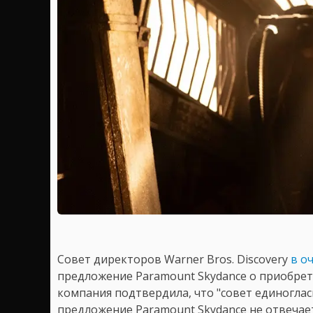
Совет директоров Warner Bros. Discovery
в о
предложение Paramount Skydance о приобре
компания подтвердила, что "совет единогла
предложение Paramount Skydance не отвечае