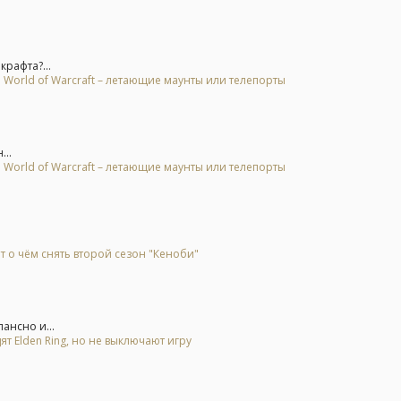
крафта?...
 World of Warcraft – летающие маунты или телепорты
..
 World of Warcraft – летающие маунты или телепорты
т о чём снять второй сезон "Кеноби"
ансно и...
ят Elden Ring, но не выключают игру