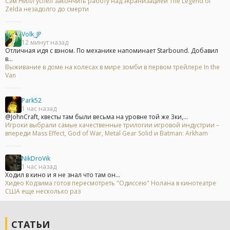
Сэм Нилл успел закончить работу над экранизацией The Legend of
Zelda незадолго до смерти
Volk_JP
12 минут назад
Отличная идя с вэном. По механике напоминает Starbound. Добавил
в...
Выживание в доме на колесах в мире зомби в первом трейлере In the
Van
Park52
1 час назад
@JohnCraft, квесты там были весьма на уровне той же 3ки,...
Игроки выбрали самые качественные трилогии игровой индустрии –
впереди Mass Effect, God of War, Metal Gear Solid и Batman: Arkham
NikDroVik
1 час назад
Ходил в кино и я не знал что там он...
Хидео Кодзима готов пересмотреть "Одиссею" Нолана в кинотеатре
США еще несколько раз
СТАТЬИ