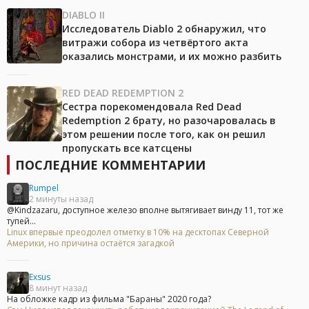
DIABLO II
Исследователь Diablo 2 обнаружил, что
витражи собора из четвёртого акта
оказались монстрами, и их можно разбить
RED DEAD REDEMPTION 2
Сестра порекомендовала Red Dead
Redemption 2 брату, но разочаровалась в
этом решении после того, как он решил
пропускать все катсцены
ПОСЛЕДНИЕ КОММЕНТАРИИ
Rumpel
2 минуты назад
@Kindzazaru, доступное железо вполне вытягивает винду 11, тот же
тупей...
Linux впервые преодолел отметку в 10% на десктопах Северной
Америки, но причина остаётся загадкой
Exsus
8 минут назад
На обложке кадр из фильма "Бараны" 2020 года?