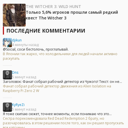
THE WITCHER 3: WILD HUNT
Только 5,6% игроков прошли самый редкий
квест The Witcher 3
ПОСЛЕДНИЕ КОММЕНТАРИИ
djikun
4 минуты назад
@Social, соси бестолочь, проглатывай.
В Японии так жарко, что холодильники для людей начали активно
раскупать
Dns
5 минут назад
Заголовок: Фанат собрал рабочий детектор из Чужого! Текст: он не...
Фанат собрал рабочий детектор движения из Alien Isolation на
Raspberry Pi Zero 2 W
KyRyeZi
5 минут назад
Я тоже скипаю сюжет, точнее моменты, если понимаю что это...
Сестра порекомендовала Red Dead Redemption 2 брату, но
разочаровалась в этом решении после того, как он решил пропускать
все катсцены