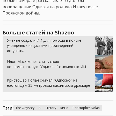
поэме Гомера и рассказывает о долгом
возвращении Одиссея на родную Итаку после
Троянской войны.
Больше статей на Shazoo
Учёные создали ИИ для помощи в поиске
украденных нацистами произведений
искусства
Илон Маск хочет снять свою
полнометражную "Одиссею" с помощью ИИ
Кристофер Нолан снимал "Одиссею" на
настоящем 35-метровом викингском драккаре
Тэги:
The Odyssey
AI
History
Кино
Christopher Nolan