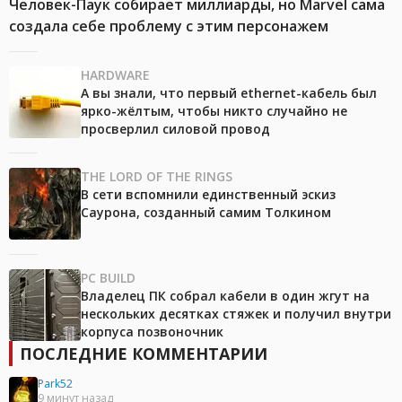
Человек-Паук собирает миллиарды, но Marvel сама
создала себе проблему с этим персонажем
HARDWARE
А вы знали, что первый ethernet-кабель был
ярко-жёлтым, чтобы никто случайно не
просверлил силовой провод
THE LORD OF THE RINGS
В сети вспомнили единственный эскиз
Саурона, созданный самим Толкином
PC BUILD
Владелец ПК собрал кабели в один жгут на
нескольких десятках стяжек и получил внутри
корпуса позвоночник
ПОСЛЕДНИЕ КОММЕНТАРИИ
Park52
9 минут назад