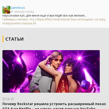
Gammicus
41 минуту назад
персонажи кал, для меня еще и выглядят все как мелкие...
Геймеры считают, что у Mass Effect Andromeda был потенциал, но игру
похоронила спешка EA
СТАТЬИ
GTA VI
Почему Rockstar решила устроить расширенный показ
GTA 6 на Netflix – на шесть часов раньше YouTube