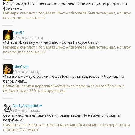
В Андромеде было несколько проблем: Оптимизация, игра даже на
финальн...
Геймеры считают, что у Mass Effect Andromeda был потенциал, но игру
похоронила спешка EA
Park52
32 минуты назад
@cheba_kl, света у них не было ибо на Нексусе было...
Геймеры считают, что у Mass Effect Andromeda был потенциал, но игру
похоронила спешка EA
JohnCraft
35 минут назад
@Bahron, между строк читаешь? Или прикидываешься? Черным по
белому нап...
Польский пловец переплыл Балтийское море за 55 часов без сна и
собрал более 250 тысяч долларов
Dark_AssassinUA
39 минут назад
Опять микс из англицизмов и локализации.Не надоело кормить
подобным?
Симпатичная девушка в мехе и матерящийся хомяк в трейлере новой
героини Overwatch