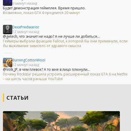
9 минут назад
Будет демонстрация геймплея. Время пришло.
Возможно, показ GTA 6 продлится 20 минут
DexxPredwarior
12 минут назад
@getech, что значит не надо? А не лучше ли добиться...
Геймеры выбрали фракцию Fallout, к которой бы они примкнули, если
бы выживание зависело от здравого смысла
BurningCottonWool
12 минут назад
@Volk_JP, в чем плевок? А то мне в лицо плюнули...
Почему Rockstar решила устроить расширенный показ GTA 6 на Netflix
– на шесть часов раньше YouTube
СТАТЬИ