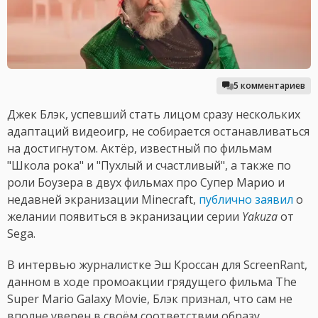
5 комментариев
Джек Блэк, успевший стать лицом сразу нескольких
адаптаций видеоигр, не собирается останавливаться
на достигнутом. Актёр, известный по фильмам
"Школа рока" и "Пухлый и счастливый", а также по
роли Боузера в двух фильмах про Супер Марио и
недавней экранизации Minecraft,
публично заявил
о
желании появиться в экранизации серии
Yakuza
от
Sega.
В интервью журналистке Эш Кроссан для ScreenRant,
данном в ходе промоакции грядущего фильма The
Super Mario Galaxy Movie, Блэк признал, что сам не
вполне уверен в своём соответствии образу,