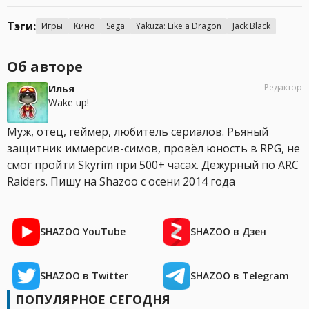
Тэги:
Игры
Кино
Sega
Yakuza: Like a Dragon
Jack Black
Об авторе
Редактор
Илья
Wake up!
Муж, отец, геймер, любитель сериалов. Рьяный
защитник иммерсив-симов, провёл юность в RPG, не
смог пройти Skyrim при 500+ часах. Дежурный по ARC
Raiders. Пишу на Shazoo с осени 2014 года
SHAZOO YouTube
SHAZOO в Дзен
SHAZOO в Twitter
SHAZOO в Telegram
ПОПУЛЯРНОЕ СЕГОДНЯ