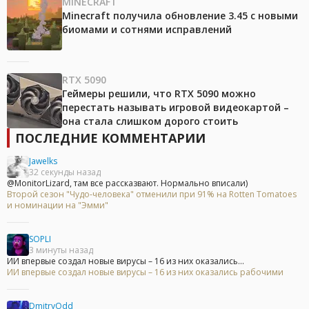
MINECRAFT
Minecraft получила обновление 3.45 с новыми
биомами и сотнями исправлений
RTX 5090
Геймеры решили, что RTX 5090 можно
перестать называть игровой видеокартой –
она стала слишком дорого стоить
ПОСЛЕДНИЕ КОММЕНТАРИИ
Jawelks
32 секунды назад
@MonitorLizard, там все рассказвают. Нормально вписали)
Второй сезон "Чудо-человека" отменили при 91% на Rotten Tomatoes
и номинации на "Эмми"
SOPLI
3 минуты назад
ИИ впервые создал новые вирусы – 16 из них оказались...
ИИ впервые создал новые вирусы – 16 из них оказались рабочими
DmitryOdd