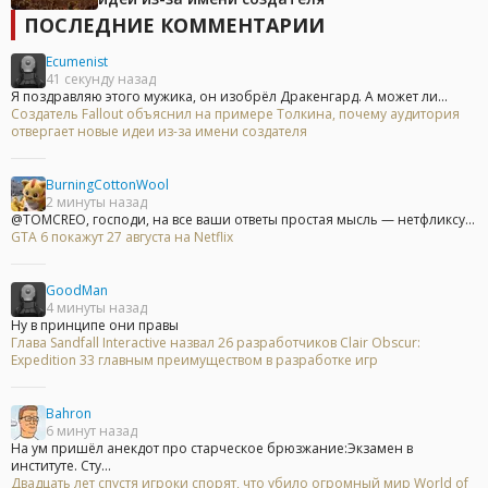
ПОСЛЕДНИЕ КОММЕНТАРИИ
Ecumenist
41 секунду назад
Я поздравляю этого мужика, он изобрёл Дракенгард. А может ли...
Создатель Fallout объяснил на примере Толкина, почему аудитория
отвергает новые идеи из-за имени создателя
BurningCottonWool
2 минуты назад
@TOMCREO, господи, на все ваши ответы простая мысль — нетфликсу...
GTA 6 покажут 27 августа на Netflix
GoodMan
4 минуты назад
Ну в принципе они правы
Глава Sandfall Interactive назвал 26 разработчиков Clair Obscur:
Expedition 33 главным преимуществом в разработке игр
Bahron
6 минут назад
На ум пришёл анекдот про старческое брюзжание:Экзамен в
институте. Сту...
Двадцать лет спустя игроки спорят, что убило огромный мир World of