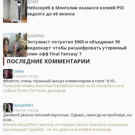
SONY
Небоскрёб в Монголии оказался копией PS5
задолго до её анонса
GAMING
Энтузиаст потратил $900 и объединил 90
видеокарт чтобы расшифровать утерянный
спин-офф Final Fantasy 7
ПОСЛЕДНИЕ КОММЕНТАРИИ
Cohen
8 минут назад
@Bahron, очень странный заход к комментарию в стиле "в 30...
Польский пловец переплыл Балтийское море за 55 часов без сна и
собрал более 250 тысяч долларов
Human0451
9 минут назад
Джейкоб ужасно плоский персонаж. Однако, никогда не.пробовал, но
если...
Фанаты Mass Effect смеются, что нашли самого сильного союзника в
организации "Цербер", но его даже нельзя взять в команду