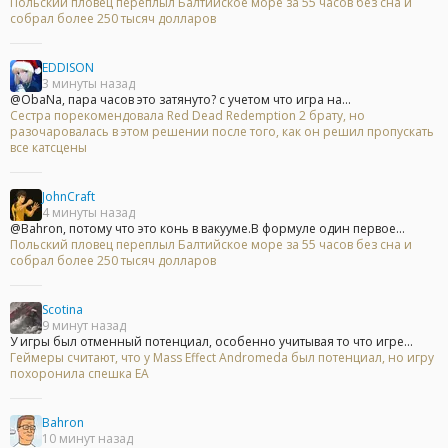
Польский пловец переплыл Балтийское море за 55 часов без сна и
собрал более 250 тысяч долларов
EDDISON
3 минуты назад
@ObaNa, пара часов это затянуто? с учетом что игра на...
Сестра порекомендовала Red Dead Redemption 2 брату, но
разочаровалась в этом решении после того, как он решил пропускать
все катсцены
JohnCraft
4 минуты назад
@Bahron, потому что это конь в вакууме.В формуле один первое...
Польский пловец переплыл Балтийское море за 55 часов без сна и
собрал более 250 тысяч долларов
Scotina
9 минут назад
У игры был отменный потенциал, особенно учитывая то что игре...
Геймеры считают, что у Mass Effect Andromeda был потенциал, но игру
похоронила спешка EA
Bahron
10 минут назад