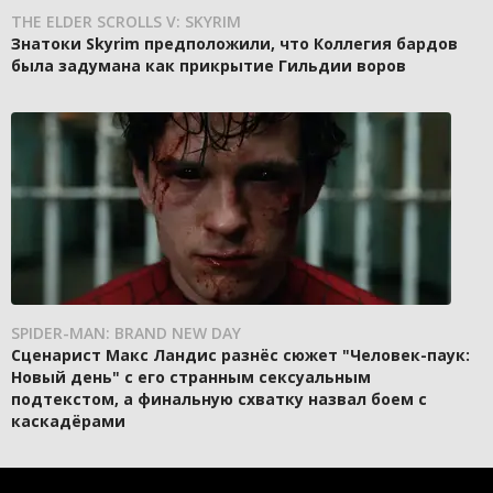
THE ELDER SCROLLS V: SKYRIM
Знатоки Skyrim предположили, что Коллегия бардов
была задумана как прикрытие Гильдии воров
SPIDER-MAN: BRAND NEW DAY
Сценарист Макс Ландис разнёс сюжет "Человек-паук:
Новый день" с его странным сексуальным
подтекстом, а финальную схватку назвал боем с
каскадёрами