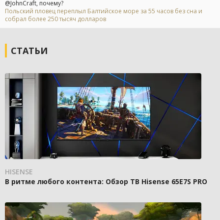
@JohnCraft, почему?
Польский пловец переплыл Балтийское море за 55 часов без сна и
собрал более 250 тысяч долларов
СТАТЬИ
HISENSE
В ритме любого контента: Обзор ТВ Hisense 65E7S PRO