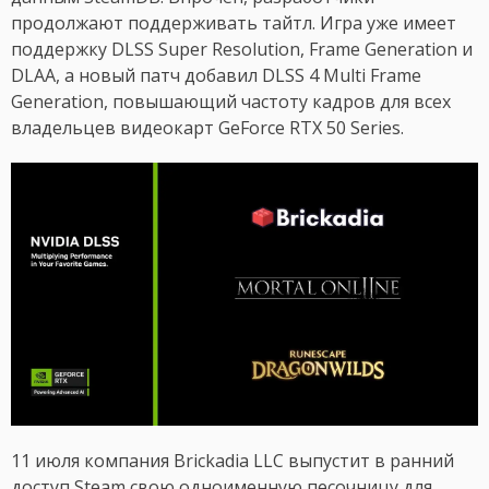
продолжают поддерживать тайтл. Игра уже имеет
поддержку DLSS Super Resolution, Frame Generation и
DLAA, а новый патч добавил DLSS 4 Multi Frame
Generation, повышающий частоту кадров для всех
владельцев видеокарт GeForce RTX 50 Series.
11 июля компания Brickadia LLC выпустит в ранний
доступ Steam свою одноименную песочницу для