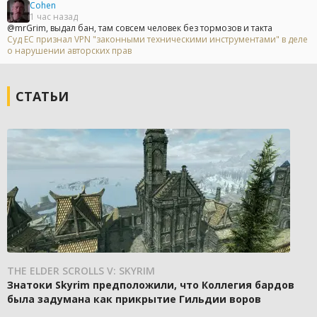
Cohen
1 час назад
@mrGrim, выдал бан, там совсем человек без тормозов и такта
Суд ЕС признал VPN "законными техническими инструментами" в деле
о нарушении авторских прав
СТАТЬИ
THE ELDER SCROLLS V: SKYRIM
Знатоки Skyrim предположили, что Коллегия бардов
была задумана как прикрытие Гильдии воров