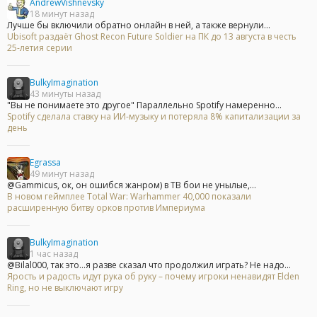
AndrewVishnevsky
18 минут назад
Лучше бы включили обратно онлайн в ней, а также вернули...
Ubisoft раздаёт Ghost Recon Future Soldier на ПК до 13 августа в честь
25-летия серии
BulkyImagination
43 минуты назад
"Вы не понимаете это другое" Параллельно Spotify намеренно...
Spotify сделала ставку на ИИ-музыку и потеряла 8% капитализации за
день
Egrassa
49 минут назад
@Gammicus, ок, он ошибся жанром) в ТВ бои не унылые,...
В новом геймплее Total War: Warhammer 40,000 показали
расширенную битву орков против Империума
BulkyImagination
1 час назад
@Bilal000, так это...я разве сказал что продолжил играть? Не надо...
Ярость и радость идут рука об руку – почему игроки ненавидят Elden
Ring, но не выключают игру