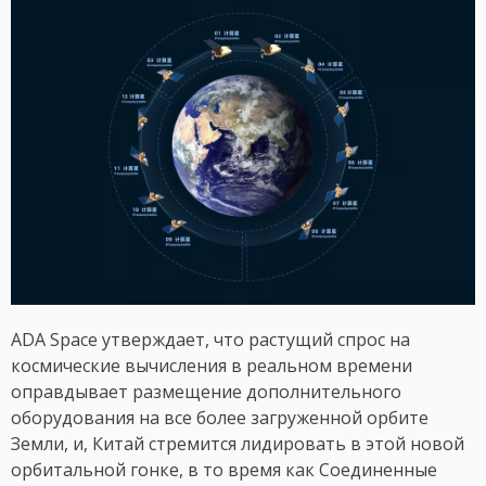
ADA Space утверждает, что растущий спрос на
космические вычисления в реальном времени
оправдывает размещение дополнительного
оборудования на все более загруженной орбите
Земли, и, Китай стремится лидировать в этой новой
орбитальной гонке, в то время как Соединенные