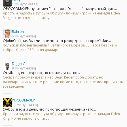
1 минуту назад
@POCCOMAXEP, ну так меч Гатса тоже "мешает" - медленный, суш...
Ярость и радость идут рука об руку – почему игроки ненавидят Elden
Ring, но не выключают игру
Bahron
5 минут назад
@JohnCraft, т.е. Вы считаете что этот рекорд не повторим? Или...
Польский пловец переплыл Балтийское море за 55 часов без сна и
собрал более 250 тысяч долларов
DiggerV
8 минут назад
@civik, я здесь недавно, но как же я устал по...
Сестра порекомендовала Red Dead Redemption 2 брату, но
разочаровалась в этом решении после того, как он решил пропускать
все катсцены
POCCOMAXEP
11 минут назад
@Abby, в том и дело, что помогающая механика - это...
Ярость и радость идут рука об руку – почему игроки ненавидят Elden
Ring, но не выключают игру