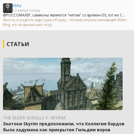
Abby
13 минут назад
@POCCOMAXEP, саммоны являются "читом" со времен DS, тот же С...
Ярость и радость идут рука об руку – почему игроки ненавидят Elden
Ring, но не выключают игру
СТАТЬИ
THE ELDER SCROLLS V: SKYRIM
Знатоки Skyrim предположили, что Коллегия бардов
была задумана как прикрытие Гильдии воров