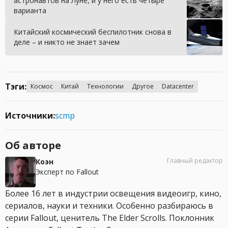
астронавтов на Луне, и у него есть четыре
варианта
Китайский космический беспилотник снова в
деле – и никто не знает зачем
Тэги:
Космос
Китай
Технологии
Другое
Datacenter
Источники:
scmp
Об авторе
Главный редактор
Коэн
Эксперт по Fallout
Более 16 лет в индустрии освещения видеоигр, кино,
сериалов, науки и техники. Особенно разбираюсь в
серии Fallout, ценитель The Elder Scrolls. Поклонник