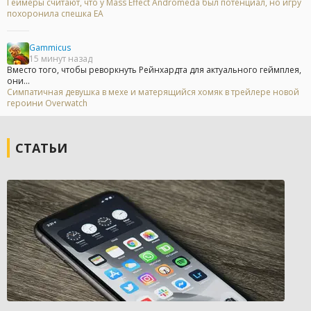
Геймеры считают, что у Mass Effect Andromeda был потенциал, но игру
похоронила спешка EA
Gammicus
15 минут назад
Вместо того, чтобы реворкнуть Рейнхардта для актуального геймплея,
они...
Симпатичная девушка в мехе и матерящийся хомяк в трейлере новой
героини Overwatch
СТАТЬИ