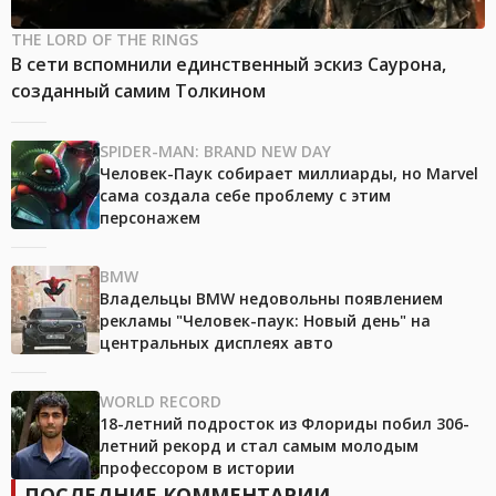
THE LORD OF THE RINGS
В сети вспомнили единственный эскиз Саурона,
созданный самим Толкином
SPIDER-MAN: BRAND NEW DAY
Человек-Паук собирает миллиарды, но Marvel
сама создала себе проблему с этим
персонажем
BMW
Владельцы BMW недовольны появлением
рекламы "Человек-паук: Новый день" на
центральных дисплеях авто
WORLD RECORD
18-летний подросток из Флориды побил 306-
летний рекорд и стал самым молодым
профессором в истории
ПОСЛЕДНИЕ КОММЕНТАРИИ