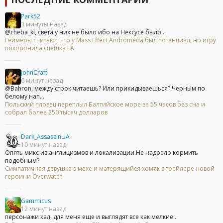
Park52
3 минуты назад
@cheba_kl, света у них не было ибо на Нексусе было...
Геймеры считают, что у Mass Effect Andromeda был потенциал, но игру
похоронила спешка EA
JohnCraft
6 минут назад
@Bahron, между строк читаешь? Или прикидываешься? Черным по
белому нап...
Польский пловец переплыл Балтийское море за 55 часов без сна и
собрал более 250 тысяч долларов
Dark_AssassinUA
10 минут назад
Опять микс из англицизмов и локализации.Не надоело кормить
подобным?
Симпатичная девушка в мехе и матерящийся хомяк в трейлере новой
героини Overwatch
Gammicus
12 минут назад
персонажи кал, для меня еще и выглядят все как мелкие...