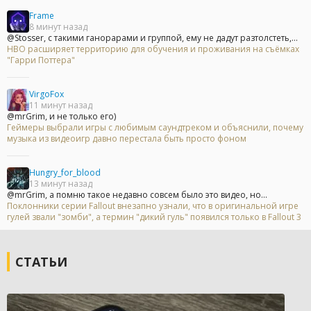
Frame
8 минут назад
@Stosser, с такими ганорарами и группой, ему не дадут разтолстеть,...
HBO расширяет территорию для обучения и проживания на съёмках
"Гарри Поттера"
VirgoFox
11 минут назад
@mrGrim, и не только его)
Геймеры выбрали игры с любимым саундтреком и объяснили, почему
музыка из видеоигр давно перестала быть просто фоном
Hungry_for_blood
13 минут назад
@mrGrim, а помню такое недавно совсем было это видео, но...
Поклонники серии Fallout внезапно узнали, что в оригинальной игре
гулей звали "зомби", а термин "дикий гуль" появился только в Fallout 3
СТАТЬИ