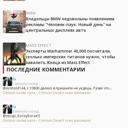
BMW
Владельцы BMW недовольны появлением
рекламы "Человек-паук: Новый день" на
центральных дисплеях авто
MASS EFFECT
Эксперты Warhammer 40,000 посчитали,
сколько имперских титанов нужно, чтобы
завалить Жнеца из Mass Effect
ПОСЛЕДНИЕ КОММЕНТАРИИ
fla
1 минуту назад
@Arnhold144, с 1080ti далеко в прицнипе не уедешь. Разве что...
Denuvo снова пала – Crimson Desert тоже взломали
fla
3 минуты назад
@zecup, Богоубогая?)
Denuvo снова пала – Crimson Desert тоже взломали