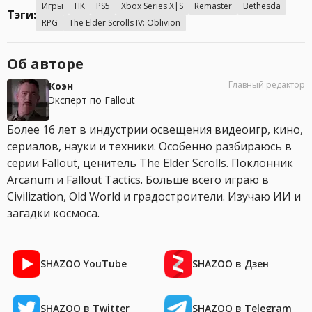
Игры
ПК
PS5
Xbox Series X|S
Remaster
Bethesda
Тэги:
RPG
The Elder Scrolls IV: Oblivion
Об авторе
Главный редактор
Коэн
Эксперт по Fallout
Более 16 лет в индустрии освещения видеоигр, кино,
сериалов, науки и техники. Особенно разбираюсь в
серии Fallout, ценитель The Elder Scrolls. Поклонник
Arcanum и Fallout Tactics. Больше всего играю в
Civilization, Old World и градостроители. Изучаю ИИ и
загадки космоса.
SHAZOO YouTube
SHAZOO в Дзен
SHAZOO в Twitter
SHAZOO в Telegram