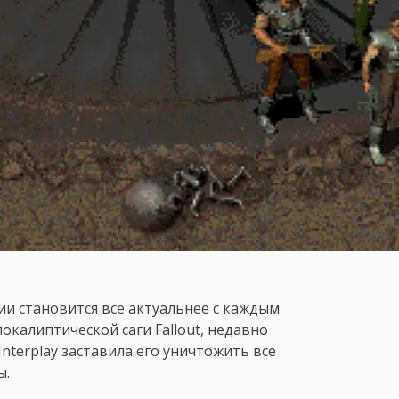
ии становится все актуальнее с каждым
окалиптической саги Fallout, недавно
nterplay заставила его уничтожить все
ы.