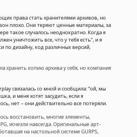
щих права стать хранителями архивов, но
 вон плохо. Они теряют ценные материалы, за
ере такое случалось неоднократно. Когда я
лжен уничтожить все, что у тебя есть", и я
и по дизайну, код различных версий,
ла хранить копию архива у себя, но компания
rplay связалась со мной и сообщила: "ой, мы
шка, и меня хотят засудить, если я
ось, нет – они действительно все потеряли.
алось восстановить, многие элементы,
G, исчезли навсегда. Оригинальные арт-
ботавшая на настольной системе GURPS,