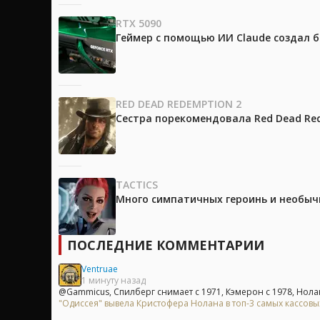
RTX 5090
Геймер с помощью ИИ Claude создал 
RED DEAD REDEMPTION 2
Сестра порекомендовала Red Dead Red
TACTICS
Много симпатичных героинь и необычны
ПОСЛЕДНИЕ КОММЕНТАРИИ
Ventruae
1 минуту назад
@Gammicus, Спилберг снимает с 1971, Кэмерон с 1978, Нолан 
"Одиссея" вывела Кристофера Нолана в топ-3 самых кассов