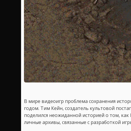
В мире видеоигр проблема сохранения истор
годом. Тим Кейн, создатель культовой постап
поделился неожиданной историей о том, как I
личные архивы, связанные с разработкой игр