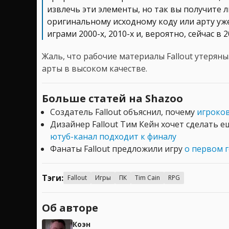
извлечь эти элементы, но так вы получите 
оригинальному исходному коду или арту уже
играми 2000-х, 2010-х и, вероятно, сейчас в
Жаль, что рабочие материалы Fallout утерян
арты в высоком качестве.
Больше статей на Shazoo
Создатель Fallout объяснил, почему
игроков
Дизайнер Fallout Тим Кейн хочет сделать е
ютуб-канал подходит к финалу
Фанаты Fallout предложили игру
о первом 
Тэги:
Fallout
Игры
ПК
Tim Cain
RPG
Об авторе
Коэн