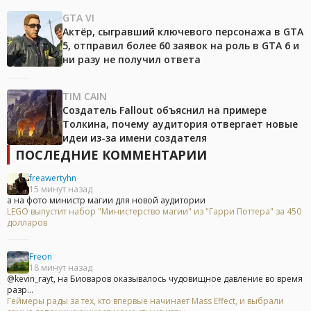
GTA VI
Актёр, сыгравший ключевого персонажа в GTA
5, отправил более 60 заявок на роль в GTA 6 и
ни разу не получил ответа
TIM CAIN
Создатель Fallout объяснил на примере
Толкина, почему аудитория отвергает новые
идеи из-за имени создателя
ПОСЛЕДНИЕ КОММЕНТАРИИ
freawertyhn
15 минут назад
а на фото министр магии для новой аудитории
LEGO выпустит набор "Министерство магии" из "Гарри Поттера" за 450
долларов
Freon
18 минут назад
@kevin_rayt, на Биоваров оказывалось чудовищное давление во время
разр...
Геймеры рады за тех, кто впервые начинает Mass Effect, и выбрали