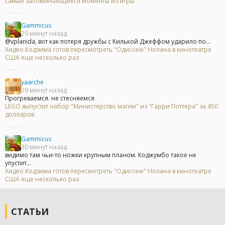
самые запоминающиеся моменты из игры
Gammicus
29 минут назад
@vplanida, вот как потеря дружбы с Килькой Джеффом ударило по...
Хидео Кодзима готов пересмотреть "Одиссею" Нолана в кинотеатре
США еще несколько раз
yaarche
29 минут назад
Прогреваемся. не стесняемся
LEGO выпустит набор "Министерство магии" из "Гарри Поттера" за 450
долларов
Gammicus
30 минут назад
видимо там чьи-то ножки крупным планом. Коджумбо такое не
упустит...
Хидео Кодзима готов пересмотреть "Одиссею" Нолана в кинотеатре
США еще несколько раз
СТАТЬИ