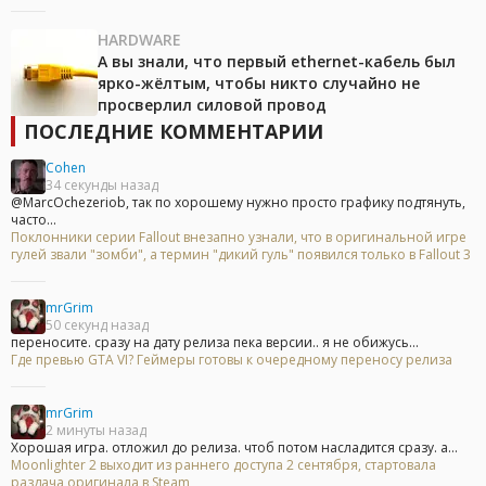
HARDWARE
А вы знали, что первый ethernet-кабель был
ярко-жёлтым, чтобы никто случайно не
просверлил силовой провод
ПОСЛЕДНИЕ КОММЕНТАРИИ
Cohen
34 секунды назад
@MarcOchezeriob, так по хорошему нужно просто графику подтянуть,
часто...
Поклонники серии Fallout внезапно узнали, что в оригинальной игре
гулей звали "зомби", а термин "дикий гуль" появился только в Fallout 3
mrGrim
50 секунд назад
переносите. сразу на дату релиза пека версии.. я не обижусь...
Где превью GTA VI? Геймеры готовы к очередному переносу релиза
mrGrim
2 минуты назад
Хорошая игра. отложил до релиза. чтоб потом насладится сразу. а...
Moonlighter 2 выходит из раннего доступа 2 сентября, стартовала
раздача оригинала в Steam