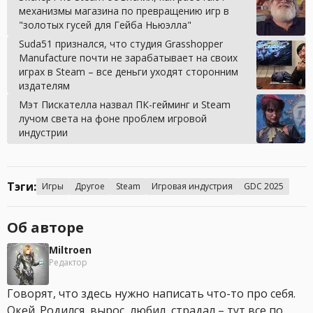
механизмы магазина по превращению игр в
"золотых гусей для Гейба Ньюэлла"
Suda51 признался, что студия Grasshopper
Manufacture почти не зарабатывает на своих
играх в Steam – все деньги уходят сторонним
издателям
Мэт Пискателла назвал ПК-гейминг и Steam
лучом света на фоне проблем игровой
индустрии
Тэги:
Игры
Другое
Steam
Игровая индустрия
GDC 2025
Об авторе
Miltroen
Редактор
Говорят, что здесь нужно написать что-то про себя.
Окей. Родился, вырос, любил, страдал – тут все по