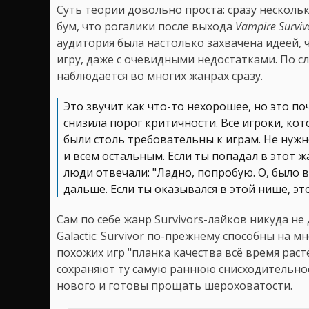
Суть теории довольно проста: сразу нескол
бум, что рогалики после выхода
Vampire Surviv
аудитория была настолько захвачена идеей,
игру, даже с очевидными недостатками. По с
наблюдается во многих жанрах сразу.
Это звучит как что-то нехорошее, но это по
снизила порог критичности. Все игроки, кот
были столь требовательны к играм. Не нуж
и всем остальным. Если ты попадал в этот жан
люди отвечали: "Ладно, попробую. О, было в
дальше. Если ты оказывался в этой нише, э
Сам по себе жанр Survivors-лайков никуда не
Galactic: Survivor по-прежнему способны на м
похожих игр "планка качества всё время раст
сохраняют ту самую раннюю снисходительнос
нового и готовы прощать шероховатости.