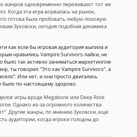
ько жанров одновременно переживают тот же
ors
. Когда эта игра ворвалась на рынок,
 что готова была пробовать любую похожую
ловам Зуковски, сегодня подобная динамика
чти как если бы игровая аудитория выпила и
орым нравились Vampire Survivors-лайки, не
но было так активно заниматься маркетингом
р, ты говорил: "Это как Vampire Survivors", а
есело". Или нет, и они просто двигались
то было по-настоящему здорово.
 делся: игры вроде Megabonk или Deep Rock
ногое. Однако из-за огромного количества
ёт". Другие жанры, по мнению Зуковски, ещё
ть аудитории, когда игроки голодны до