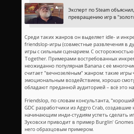
Эксперт по Steam объяснил
превращению игр в "золоты
Среди таких жанров он выделяет idle- и инк
friendslop-игры (совместные развлечения в 
игры с сильным сценарием. С осторожностью 
Together. Примерами востребованных инкреме
неожиданно популярная Banana с её многоч
считает "вечнозелёным" жанром: такие игры 
эмоциональным воздействием, хорошо смотр
обладают преданной аудиторией – всё это н
Friendslop, по словам консультанта, "хороши
GDC разработчики из Aggro Crab, создавшие
начинающим инди-студиям успеть сделать игру
Зуковски приводит в пример Burglin' Gnomes 
него образцовым примером.