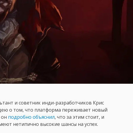
ьтант и советник инди-разработчиков Крис
дею о том, что платформа переживает новый
C он
подробно объяснил
, что за этим стоит, и
еют нетипично высокие шансы на успех.