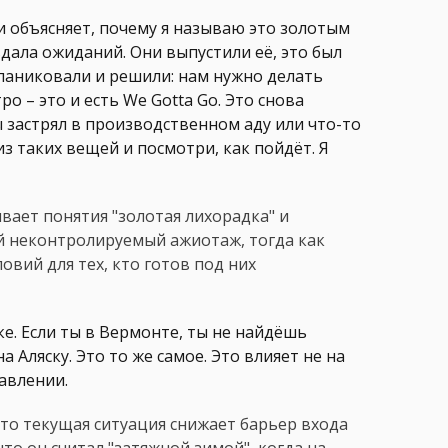
, и объясняет, почему я называю это золотым
вдала ожиданий. Они выпустили её, это был
апаниковали и решили: нам нужно делать
о – это и есть We Gotta Go. Это снова
ы застрял в производственном аду или что-то
з таких вещей и посмотри, как пойдёт. Я
вает понятия "золотая лихорадка" и
ый неконтролируемый ажиотаж, тогда как
овий для тех, кто готов под них
ке. Если ты в Вермонте, ты не найдёшь
 Аляску. Это то же самое. Это влияет не на
авлении.
что текущая ситуация снижает барьер входа
то он считал "затяжной зимой", когда на