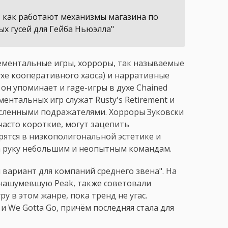
, как работают механизмы магазина по
х гусей для Гейба Ньюэлла"
рементальные игры, хорроры, так называемые
духе кооперативного хаоса) и нарративные
он упоминает и rage-игры в духе Chained
нтальных игр служат Rusty's Retirement и
исленными подражателями. Хорроры Зуковски
часто короткие, могут зацепить
ятся в низкополигональной эстетике и
а руку небольшим и неопытным командам.
й вариант для компаний среднего звена". На
 нашумевшую Peak, также советовали
 в этом жанре, пока тренд не угас.
и We Gotta Go, причём последняя стала для