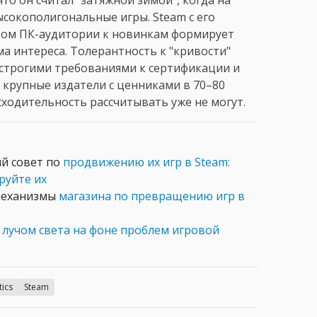
сокополигональные игры. Steam с его
том ПК-аудитории к новинкам формирует
а интереса. Толерантность к "кривости"
х строгими требованиями к сертификации и
 крупные издатели с ценниками в 70–80
сходительность рассчитывать уже не могут.
ый совет по
продвижению их игр в Steam:
руйте их
 механизмы
магазина по превращению игр в
m
лучом света на фоне проблем игровой
tics
Steam