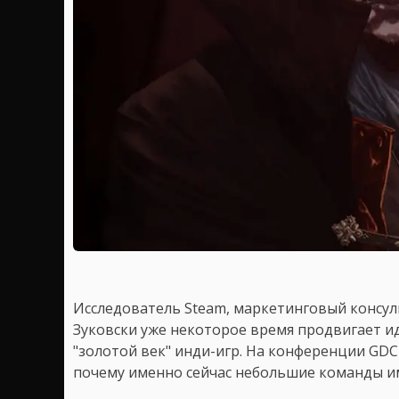
Исследователь Steam, маркетинговый консул
Зуковски уже некоторое время продвигает и
"золотой век" инди-игр. На конференции GD
почему именно сейчас небольшие команды им