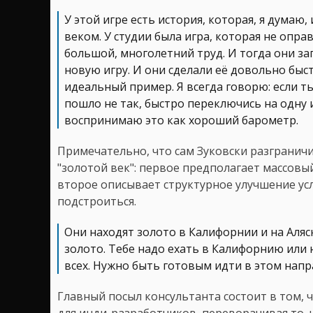
У этой игре есть история, которая, я думаю
веком. У студии была игра, которая не опра
большой, многолетний труд. И тогда они з
новую игру. И они сделали её довольно быстр
идеальный пример. Я всегда говорю: если т
пошло не так, быстро переключись на одну и
воспринимаю это как хороший барометр.
Примечательно, что сам Зуковски разграничи
"золотой век": первое предполагает массов
второе описывает структурное улучшение усл
подстроиться.
Они находят золото в Калифорнии и на Аляс
золото. Тебе надо ехать в Калифорнию или на
всех. Нужно быть готовым идти в этом напр
Главный посыл консультанта состоит в том, 
для инди-разработчиков, переворачивая то, ч