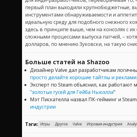
первый план выходили крупнобюджетные, вы
инструментами обнаруживаемости и аппети
идеальную среду для подобного снежного ком
здесь в принципе выше, чем на консолях с и
сложными процессами выпуска патчей, – хотя
долларов, по мнению Зуковски, на такую сни
Больше статей на Shazoo
Дизайнер Valve дал разработчикам логичн
просто делайте хорошие тайтлы и реклами
Эксперт по Steam объяснил, как работают
"золотых гусей для Гейба Ньюэлла
"
Мэт Пискателла назвал ПК-гейминг и Stea
индустрии
Тэги:
Игры
Другое
Valve
Игровая индустрия
Analy