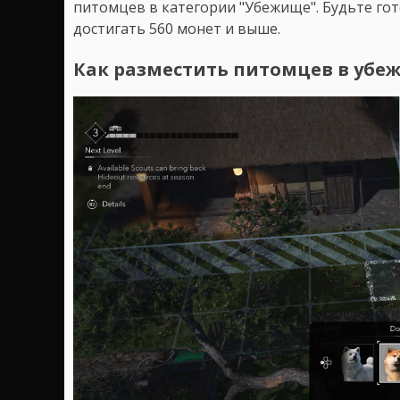
питомцев в категории "Убежище". Будьте го
достигать 560 монет и выше.
Как разместить питомцев в убе