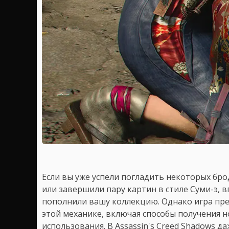
Если вы уже успели погладить некоторых бро
или завершили пару картин в стиле Суми-э, 
пополнили вашу коллекцию. Однако игра пр
этой механике, включая способы получения 
использования. В Assassin's Creed Shadows д