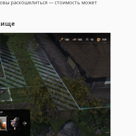
товы раскошелиться — стоимость может
жище