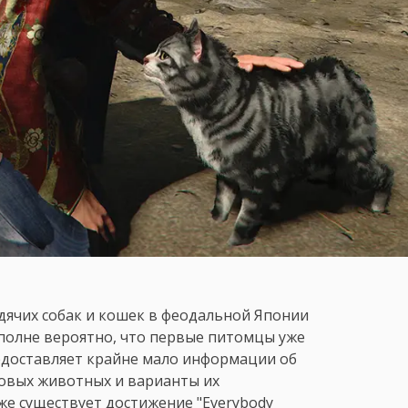
дячих собак и кошек в феодальной Японии
вполне вероятно, что первые питомцы уже
едоставляет крайне мало информации об
новых животных и варианты их
аже существует достижение "Everybody