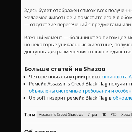
Здесь будет отображен список всех получен
желаемое животное и поместите его в любом
— отсутствие пересечений с предметами или
Важный момент — большинство питомцев мо
но некоторые уникальные животные, получен
доступны для размещения только в единстве
Больше статей на Shazoo
Четыре новых внутриигровых
скриншота As
Ремейк Assassin's Creed Black Flag получит
объявлены системные требования и особен
Ubisoft тизерит ремейк Black Flag в
обновле
Тэги:
Assassin's Creed Shadows
Игры
ПК
PS5
Xbox S
Об авторе