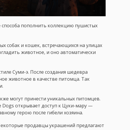
ре способа пополнить коллекцию пушистых
х собак и кошек, встречающихся на улицах
огладить животное, и оно автоматически
стиле Суми-э. После создания шедевра
ое животное в качестве питомца. Так
и.
кже могут принести уникальных питомцев.
e Dogs открывает доступ к Цуки-мару —
вному герою после гибели хозяина.
 Некоторые продавцы украшений предлагают