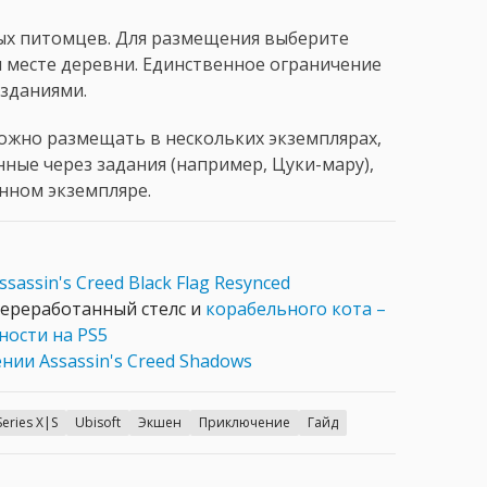
ных питомцев. Для размещения выберите
 месте деревни. Единственное ограничение
 зданиями.
жно размещать в нескольких экземплярах,
ные через задания (например, Цуки-мару),
нном экземпляре.
sassin's Creed Black Flag Resynced
 переработанный стелс и
корабельного кота –
ности на PS5
нии Assassin's Creed Shadows
eries X|S
Ubisoft
Экшен
Приключение
Гайд