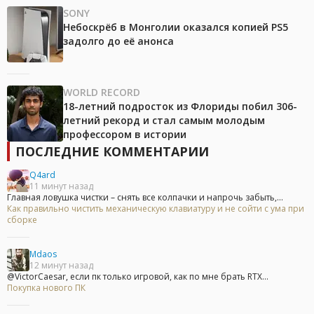
SONY
Небоскрёб в Монголии оказался копией PS5
задолго до её анонса
WORLD RECORD
18-летний подросток из Флориды побил 306-
летний рекорд и стал самым молодым
профессором в истории
ПОСЛЕДНИЕ КОММЕНТАРИИ
Q4ard
11 минут назад
Главная ловушка чистки – снять все колпачки и напрочь забыть,...
Как правильно чистить механическую клавиатуру и не сойти с ума при
сборке
Mdaos
12 минут назад
@VictorCaesar, если пк только игровой, как по мне брать RTX...
Покупка нового ПК