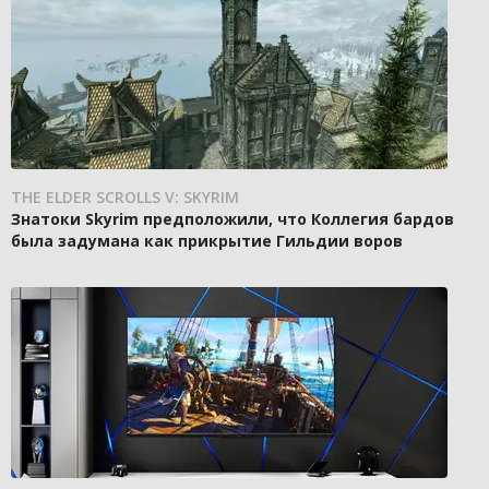
THE ELDER SCROLLS V: SKYRIM
Знатоки Skyrim предположили, что Коллегия бардов
была задумана как прикрытие Гильдии воров