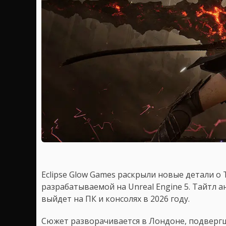
Eclipse Glow Games раскрыли новые детали о T
разрабатываемой на Unreal Engine 5. Тайтл ан
выйдет на ПК и консолях в 2026 году.
Сюжет разворачивается в Лондоне, подвергш