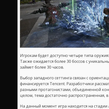
Игрокам будет доступно четыре типа оружия:
Также ожидается более 30 боссов с уникальн
займет более 30 часов.
Выбор западного сеттинга связан с ориентац
финансируется Tencent. Разработчики рассма
разными протагонистами, объединенной кон
целом, тема достаточно распространенная, в
На данный момент игра находится на стадии а