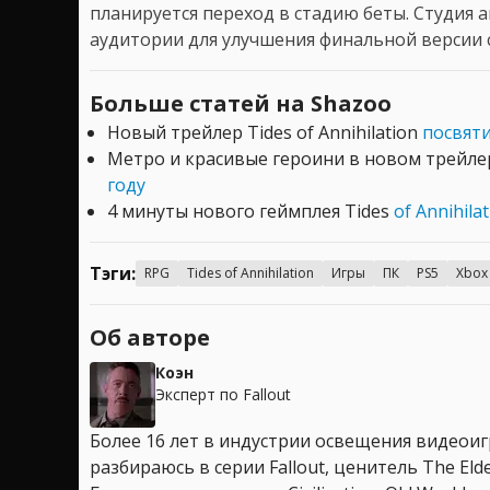
планируется переход в стадию беты. Студия 
аудитории для улучшения финальной версии 
Больше статей на Shazoo
Новый трейлер Tides of Annihilation
посвяти
Метро и красивые героини в новом трейл
году
4 минуты нового геймплея Tides
of Annihil
Тэги:
RPG
Tides of Annihilation
Игры
ПК
PS5
Xbox 
Об авторе
Коэн
Эксперт по Fallout
Более 16 лет в индустрии освещения видеоигр
разбираюсь в серии Fallout, ценитель The Elder