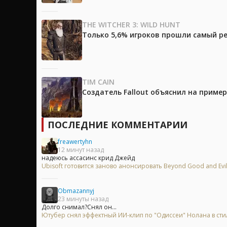
THE WITCHER 3: WILD HUNT
Только 5,6% игроков прошли самый ре
TIM CAIN
Создатель Fallout объяснил на приме
ПОСЛЕДНИЕ КОММЕНТАРИИ
freawertyhn
12 минут назад
надеюсь ассасинс крид Джейд
Ubisoft готовится заново анонсировать Beyond Good and Evi
Obmazannyj
23 минуты назад
Долго снимал?Снял он...
Ютубер снял эффектный ИИ-клип по "Одиссеи" Нолана в сти