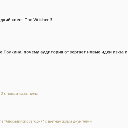
дкий квест The Witcher 3
ре Толкина, почему аудитория отвергает новые идеи из-за 
l 2 с новым названием
ле "Апокалипсис сегодня" с вьетнамскими джунглями