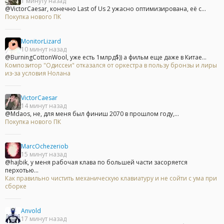
1 минуту назад
@VictorCaesar, конечно Last of Us 2 ужасно оптимизирована, её с...
Покупка нового ПК
MonitorLizard
10 минут назад
@BurningCottonWool, уже есть 1млрд$)) а фильм еще даже в Китае...
Композитор "Одиссеи" отказался от оркестра в пользу бронзы и лиры
из-за условия Нолана
VictorCaesar
14 минут назад
@Mdaos, не, для меня был финиш 2070 в прошлом году,...
Покупка нового ПК
MarcOchezeriob
15 минут назад
@hajbik, у меня рабочая клава по большей части засоряется
перхотью...
Как правильно чистить механическую клавиатуру и не сойти с ума при
сборке
Anvold
17 минут назад