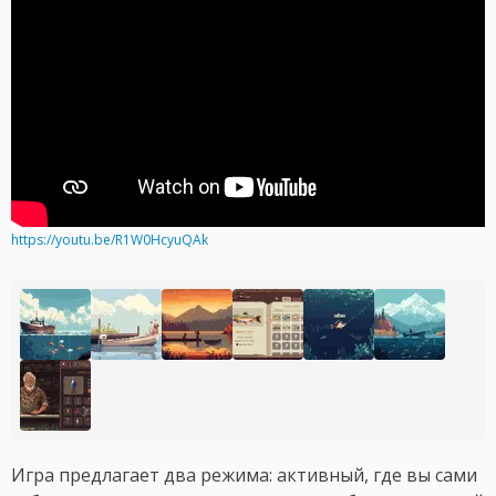
https://youtu.be/R1W0HcyuQAk
Игра предлагает два режима: активный, где вы сами