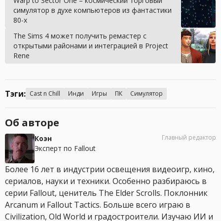
Warp to Sector One – космический торговый
симулятор в духе компьютеров из фантастики
80-х
The Sims 4 может получить ремастер с
открытыми районами и интеграцией в Project
Rene
Тэги:
Cast n Chill
Инди
Игры
ПК
Симулятор
Об авторе
Главный редактор
Коэн
Эксперт по Fallout
Более 16 лет в индустрии освещения видеоигр, кино,
сериалов, науки и техники. Особенно разбираюсь в
серии Fallout, ценитель The Elder Scrolls. Поклонник
Arcanum и Fallout Tactics. Больше всего играю в
Civilization, Old World и градостроители. Изучаю ИИ и