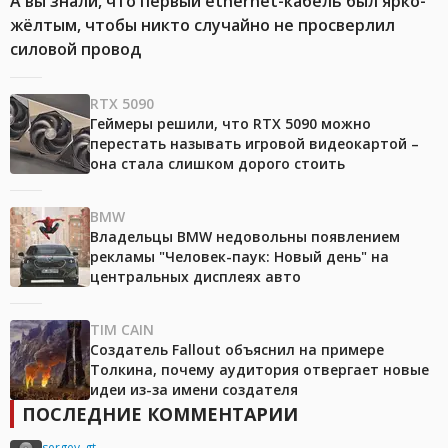
А вы знали, что первый ethernet-кабель был ярко-
жёлтым, чтобы никто случайно не просверлил
силовой провод
RTX 5090
Геймеры решили, что RTX 5090 можно
перестать называть игровой видеокартой –
она стала слишком дорого стоить
BMW
Владельцы BMW недовольны появлением
рекламы "Человек-паук: Новый день" на
центральных дисплеях авто
TIM CAIN
Создатель Fallout объяснил на примере
Толкина, почему аудитория отвергает новые
идеи из-за имени создателя
ПОСЛЕДНИЕ КОММЕНТАРИИ
sergey_gt