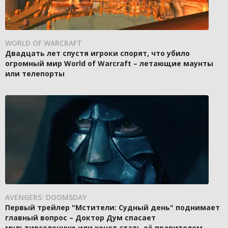
WORLD OF WARCRAFT
Двадцать лет спустя игроки спорят, что убило
огромный мир World of Warcraft – летающие маунты
или телепорты
AVENGERS: DOOMSDAY
Первый трейлер "Мстители: Судный день" поднимает
главный вопрос – Доктор Дум спасает
мультивселенную или хочет стать её правителем