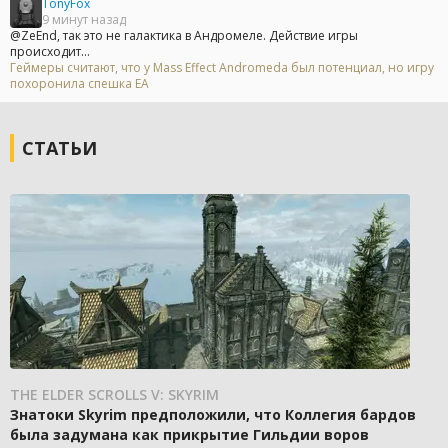
TonyFox
9 минут назад
@ZeEnd, так это не галактика в Андромеле. Действие игры
происходит...
Геймеры считают, что у Mass Effect Andromeda был потенциал, но игру
похоронила спешка EA
СТАТЬИ
THE ELDER SCROLLS V: SKYRIM
Знатоки Skyrim предположили, что Коллегия бардов
была задумана как прикрытие Гильдии воров