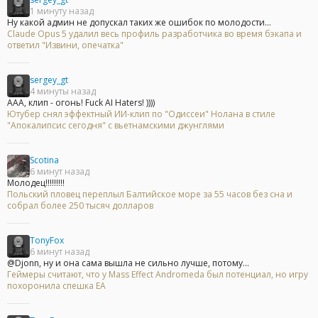
1 минуту назад
Ну какой админ не допускал таких же ошибок по молодости...
Claude Opus 5 удалил весь профиль разработчика во время бэкапа и
ответил "Извини, опечатка"
sergey_gt
4 минуты назад
ААА, клип - огонь! Fuck AI Haters! ))))
Ютубер снял эффектный ИИ-клип по "Одиссеи" Нолана в стиле
"Апокалипсис сегодня" с вьетнамскими джунглями
Scotina
6 минут назад
Молодец!!!!!!!!!
Польский пловец переплыл Балтийское море за 55 часов без сна и
собрал более 250 тысяч долларов
TonyFox
6 минут назад
@Djonn, ну и она сама вышла не сильно лучше, потому...
Геймеры считают, что у Mass Effect Andromeda был потенциал, но игру
похоронила спешка EA